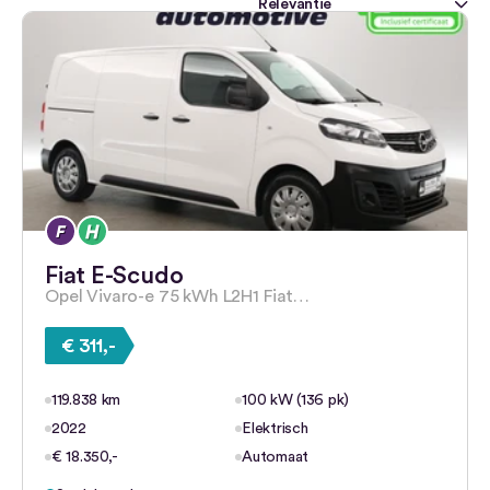
Fiat E-Scudo
Opel Vivaro-e 75 kWh L2H1 Fiat…
€ 311,-
119.838 km
100 kW (136 pk)
2022
Elektrisch
€ 18.350,-
Automaat