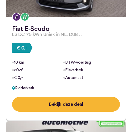
Fiat E-Scudo
L3 DC 75 kWh Uniek in NL. DUB…
€ 0,-
10 km
BTW-voertuig
2026
Elektrisch
€ 0,-
Automaat
Ridderkerk
Bekijk deze deal