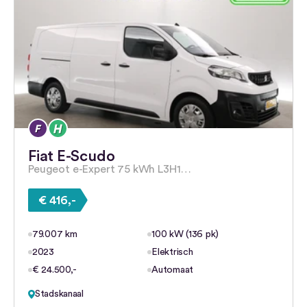
Fiat E-Scudo
Peugeot e-Expert 75 kWh L3H1…
€ 416,-
79.007 km
100 kW (136 pk)
2023
Elektrisch
€ 24.500,-
Automaat
Stadskanaal