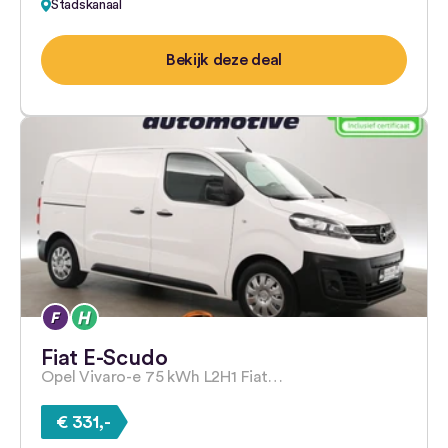
Stadskanaal
Bekijk deze deal
Fiat E-Scudo
Opel Vivaro-e 75 kWh L2H1 Fiat…
€ 331,-