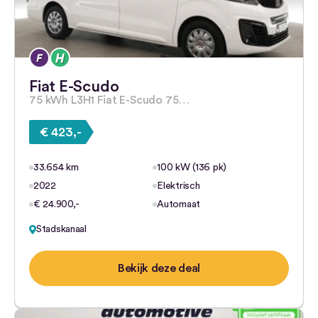
Fiat E-Scudo
75 kWh L3H1 Fiat E-Scudo 75…
€ 423,-
33.654 km
100 kW (136 pk)
2022
Elektrisch
€ 24.900,-
Automaat
Stadskanaal
Bekijk deze deal