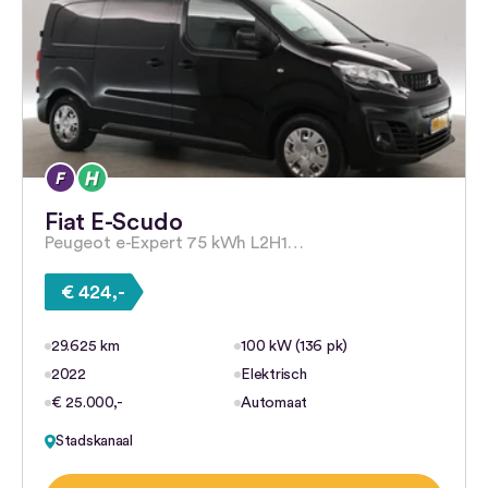
Fiat E-Scudo
Peugeot e-Expert 75 kWh L2H1…
€ 424,-
29.625 km
100 kW (136 pk)
2022
Elektrisch
€ 25.000,-
Automaat
Stadskanaal