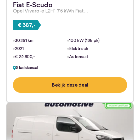
Fiat E-Scudo
Opel Vivaro-e L2H1 75 kWh Fiat…
€ 387,-
30.251 km
100 kW (136 pk)
2021
Elektrisch
€ 22.800,-
Automaat
Stadskanaal
Bekijk deze deal