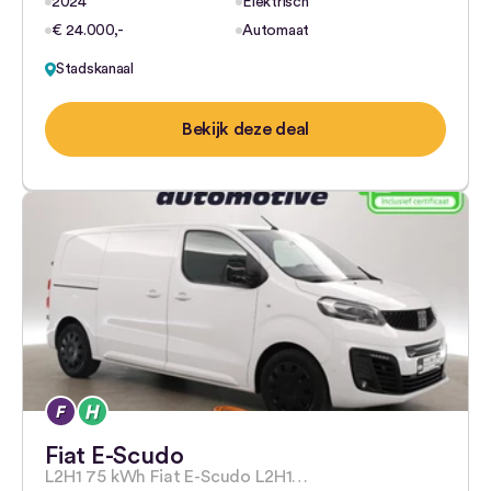
2024
Elektrisch
€ 24.000,-
Automaat
Stadskanaal
Bekijk deze deal
Fiat E-Scudo
L2H1 75 kWh Fiat E-Scudo L2H1…