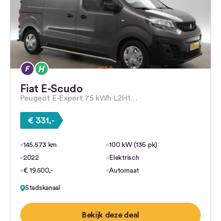
Fiat E-Scudo
Peugeot E-Expert 75 kWh L2H1…
€ 331,-
145.573 km
100 kW (136 pk)
2022
Elektrisch
€ 19.500,-
Automaat
Stadskanaal
Bekijk deze deal