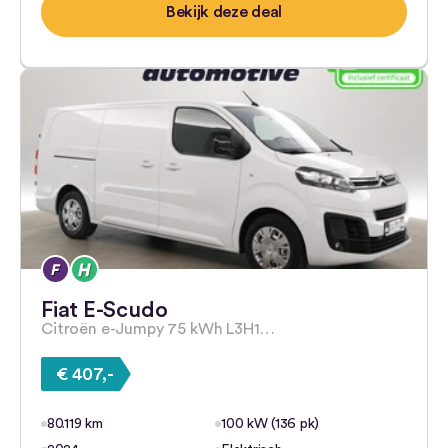
Bekijk deze deal
Fiat E-Scudo
Citroën e-Jumpy 75 kWh L3H1…
€ 407,-
80.119 km
100 kW (136 pk)