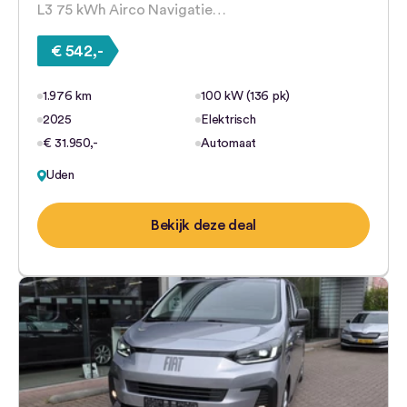
L3 75 kWh Airco Navigatie…
€ 542,-
1.976 km
100 kW (136 pk)
2025
Elektrisch
€ 31.950,-
Automaat
Uden
Bekijk deze deal