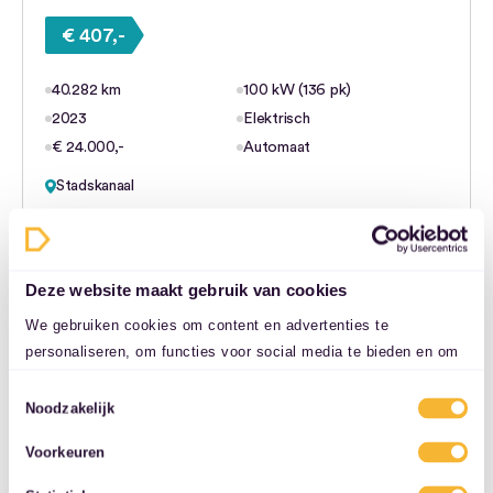
€ 407,-
40.282 km
100 kW (136 pk)
2023
Elektrisch
€ 24.000,-
Automaat
Stadskanaal
Bekijk deze deal
Deze website maakt gebruik van cookies
We gebruiken cookies om content en advertenties te
personaliseren, om functies voor social media te bieden en om
ons websiteverkeer te analyseren. Ook delen we informatie over
Toestemmingsselectie
uw gebruik van onze site met onze partners voor social media,
Noodzakelijk
adverteren en analyse. Deze partners kunnen deze gegevens
Voorkeuren
combineren met andere informatie die u aan ze heeft verstrekt
of die ze hebben verzameld op basis van uw gebruik van hun