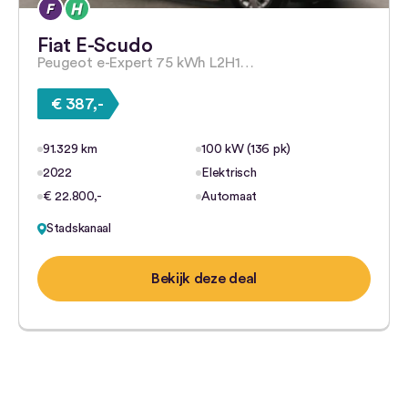
Fiat E-Scudo
Peugeot e-Expert 75 kWh L2H1…
€ 387,-
91.329 km
100 kW (136 pk)
2022
Elektrisch
€ 22.800,-
Automaat
Stadskanaal
Bekijk deze deal