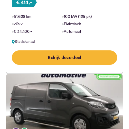
€ 414,-
61.638 km
100 kW (136 pk)
2022
Elektrisch
€ 24.400,-
Automaat
Stadskanaal
Bekijk deze deal