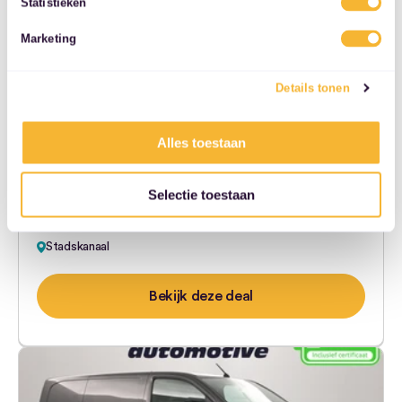
Statistieken
services.
Marketing
Fiat E-Scudo
Opel Vivaro-e L2H1 75 kWh Fiat…
Details tonen
€ 395,-
Alles toestaan
94.536 km
100 kW (136 pk)
2023
Elektrisch
Selectie toestaan
€ 23.250,-
Automaat
Stadskanaal
Bekijk deze deal