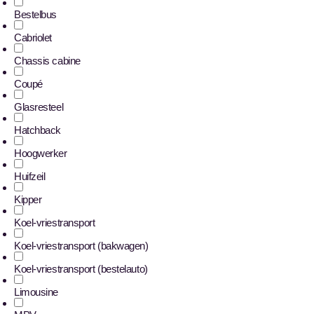
Bestelbus
Cabriolet
Chassis cabine
Coupé
Glasresteel
Hatchback
Hoogwerker
Huifzeil
Kipper
Koel-vriestransport
Koel-vriestransport (bakwagen)
Koel-vriestransport (bestelauto)
Limousine