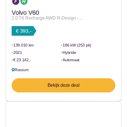
Volvo V60
2.0 T6 Recharge AWD R-Design -…
€ 393,-
139.010 km
186 kW (253 pk)
2021
Hybride
€ 23.142,-
Automaat
Rossum
Bekijk deze deal