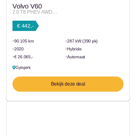
Volvo V60
2.0 T8 PHEV AWD…
€ 442,-
90.105 km
287 kW (390 pk)
2020
Hybride
€ 26.065,-
Automaat
Gytsjerk
Bekijk deze deal