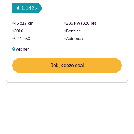
€ 1.142,-
45.817 km
235 kW (320 pk)
2016
Benzine
€ 41.950,-
Automaat
Wijchen
Bekijk deze deal