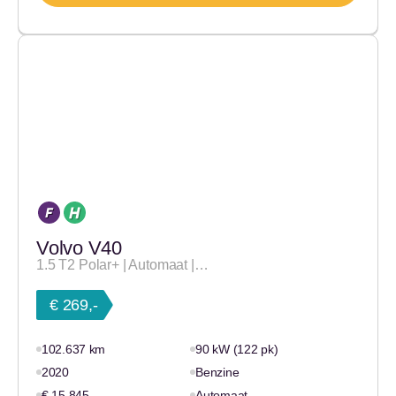
Volvo V40
1.5 T2 Polar+ | Automaat |…
€ 269,-
102.637 km
90 kW (122 pk)
2020
Benzine
€ 15.845,-
Automaat