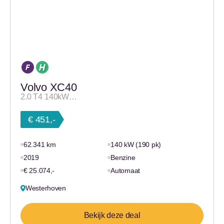
Volvo XC40
2.0 T4 140kW…
€ 451,-
62.341 km
140 kW (190 pk)
2019
Benzine
€ 25.074,-
Automaat
Westerhoven
Bekijk deze deal