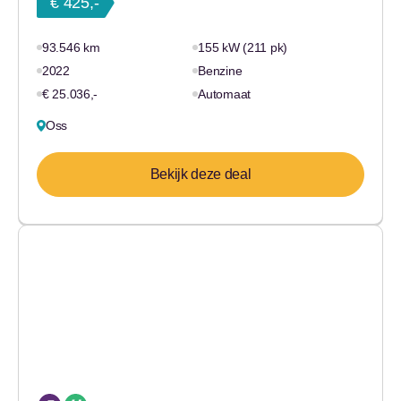
€ 425,-
93.546 km
155 kW (211 pk)
2022
Benzine
€ 25.036,-
Automaat
Oss
Bekijk deze deal