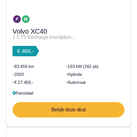
Volvo XC40
1.5 T5 Recharge Inscription…
€ 466,-
83.456 km
193 kW (262 pk)
2020
Hybride
€ 27.450,-
Automaat
Ransdaal
Bekijk deze deal