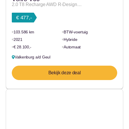
2.0 T8 Recharge AWD R-Design…
€ 477,-
103.586 km
BTW-voertuig
2021
Hybride
€ 28.100,-
Automaat
Valkenburg a/d Geul
Bekijk deze deal