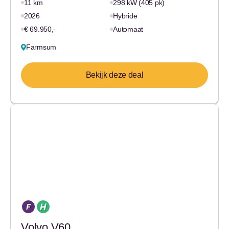
11 km
298 kW (405 pk)
2026
Hybride
€ 69.950,-
Automaat
Farmsum
Bekijk deze deal
Volvo V60