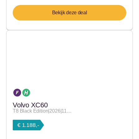
Bekijk deze deal
Volvo XC60
T8 Black Edition|2026|11…
€ 1.188,-