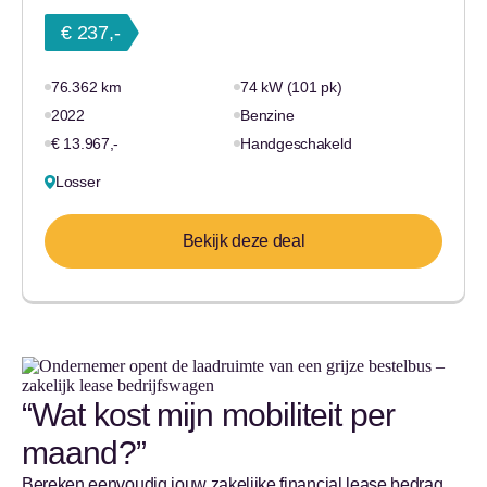
€ 237,-
76.362 km
74 kW (101 pk)
2022
Benzine
€ 13.967,-
Handgeschakeld
Losser
Bekijk deze deal
“Wat kost mijn mobiliteit per
maand?”
Bereken eenvoudig jouw zakelijke financial lease bedrag