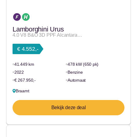
Lamborghini Urus
4.0 V8 B&O 3D PPF Alcantara…
€ 4.552,-
41.449 km
478 kW (650 pk)
2022
Benzine
€ 267.950,-
Automaat
Braamt
Bekijk deze deal