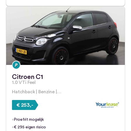
Citroen C1
1.0 VTi Feel
Hatchback | Benzine |…
€ 253,-
Proefrit mogelijk
€ 295 eigen risico