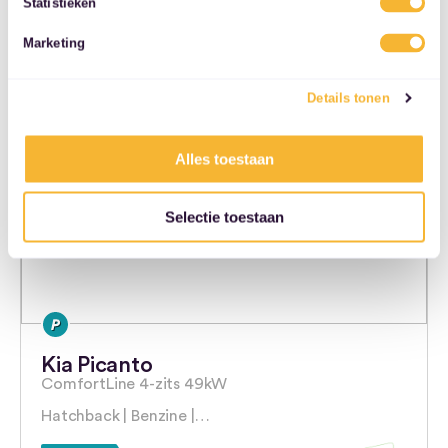
Statistieken
36 maanden
5000 km/jaar
services.
Marketing
Naar auto
Details tonen
Alles toestaan
Selectie toestaan
Kia Picanto
ComfortLine 4-zits 49kW
Hatchback | Benzine |…