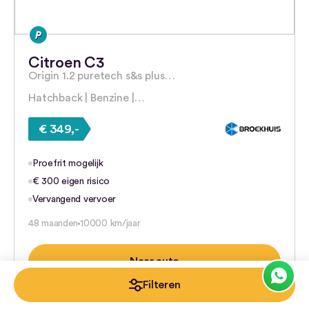
Citroen C3
Origin 1.2 puretech s&s plus…
Hatchback | Benzine |…
€ 349,-
Proefrit mogelijk
€ 300 eigen risico
Vervangend vervoer
48 maanden
10000 km/jaar
Naar auto
Filteren