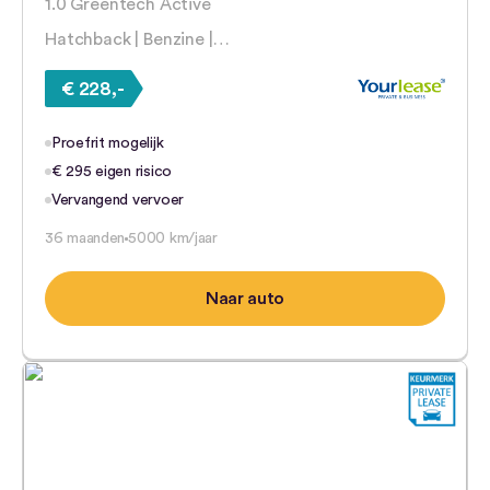
1.0 Greentech Active
Hatchback | Benzine |…
€ 228,-
Proefrit mogelijk
€ 295 eigen risico
Vervangend vervoer
36 maanden
5000 km/jaar
Naar auto