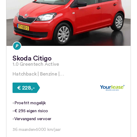
Skoda Citigo
1.0 Greentech Active
Hatchback | Benzine |…
€ 228,-
Proefrit mogelijk
€ 295 eigen risico
Vervangend vervoer
36 maanden
5000 km/jaar