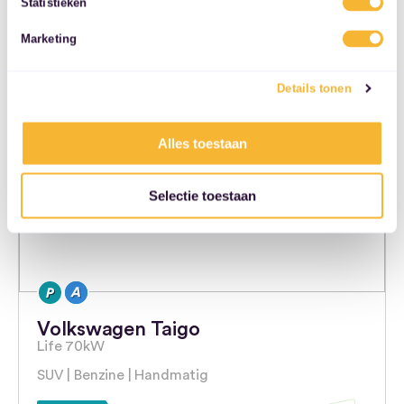
Statistieken
12 maanden
10000 km/jaar
services.
Marketing
Naar auto
Details tonen
Alles toestaan
Selectie toestaan
Volkswagen Taigo
Life 70kW
SUV | Benzine | Handmatig