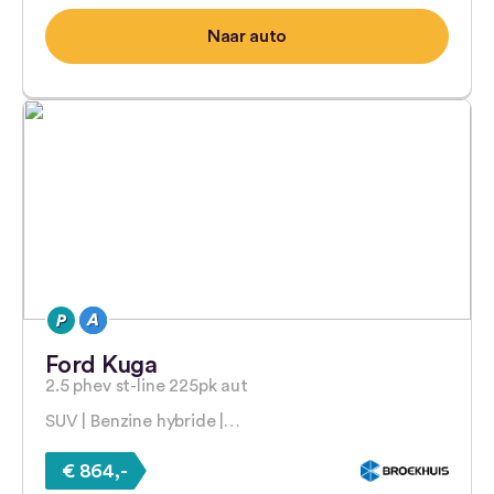
Naar auto
Ford Kuga
2.5 phev st-line 225pk aut
SUV | Benzine hybride |…
€ 864,-