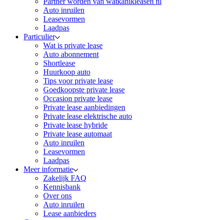
Partner worden van watkanikleasen nl
Auto inruilen
Leasevormen
Laadpas
Particulier
Wat is private lease
Auto abonnement
Shortlease
Huurkoop auto
Tips voor private lease
Goedkoopste private lease
Occasion private lease
Private lease aanbiedingen
Private lease elektrische auto
Private lease hybride
Private lease automaat
Auto inruilen
Leasevormen
Laadpas
Meer informatie
Zakelijk FAQ
Kennisbank
Over ons
Auto inruilen
Lease aanbieders