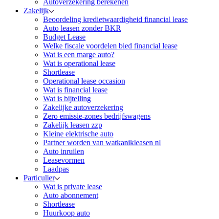
Autoverzekering berekenen
Zakelijk
Beoordeling kredietwaardigheid financial lease
Auto leasen zonder BKR
Budget Lease
Welke fiscale voordelen bied financial lease
Wat is een marge auto?
Wat is operational lease
Shortlease
Operational lease occasion
Wat is financial lease
Wat is bijtelling
Zakelijke autoverzekering
Zero emissie-zones bedrijfswagens
Zakelijk leasen zzp
Kleine elektrische auto
Partner worden van watkanikleasen nl
Auto inruilen
Leasevormen
Laadpas
Particulier
Wat is private lease
Auto abonnement
Shortlease
Huurkoop auto