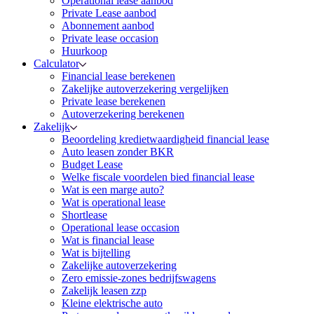
Operational lease aanbod
Private Lease aanbod
Abonnement aanbod
Private lease occasion
Huurkoop
Calculator
Financial lease berekenen
Zakelijke autoverzekering vergelijken
Private lease berekenen
Autoverzekering berekenen
Zakelijk
Beoordeling kredietwaardigheid financial lease
Auto leasen zonder BKR
Budget Lease
Welke fiscale voordelen bied financial lease
Wat is een marge auto?
Wat is operational lease
Shortlease
Operational lease occasion
Wat is financial lease
Wat is bijtelling
Zakelijke autoverzekering
Zero emissie-zones bedrijfswagens
Zakelijk leasen zzp
Kleine elektrische auto