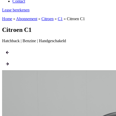
Contact
Lease berekenen
Home
»
Abonnement
»
Citroen
»
C1
»
Citroen C1
Citroen C1
Hatchback | Benzine | Handgeschakeld