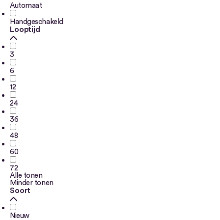
Automaat
Handgeschakeld
Looptijd
3
6
12
24
36
48
60
72
Alle tonen
Minder tonen
Soort
Nieuw