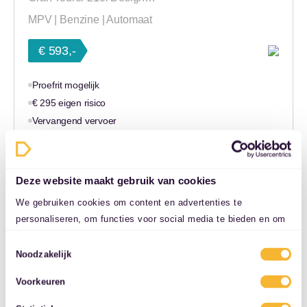
MPV | Benzine | Automaat
€ 593,-
Proefrit mogelijk
€ 295 eigen risico
Vervangend vervoer
48 maanden
5000 km/jaar
Deze website maakt gebruik van cookies
Naar auto
We gebruiken cookies om content en advertenties te
personaliseren, om functies voor social media te bieden en om
ons websiteverkeer te analyseren. Ook delen we informatie over
Toestemmingsselectie
uw gebruik van onze site met onze partners voor social media,
Noodzakelijk
adverteren en analyse. Deze partners kunnen deze gegevens
Voorkeuren
combineren met andere informatie die u aan ze heeft verstrekt
of die ze hebben verzameld op basis van uw gebruik van hun