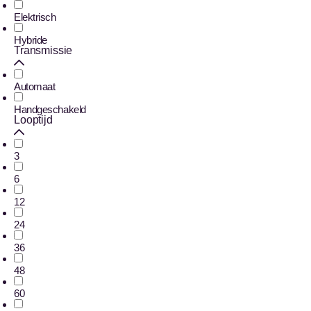
Elektrisch
Hybride
Transmissie
Automaat
Handgeschakeld
Looptijd
3
6
12
24
36
48
60