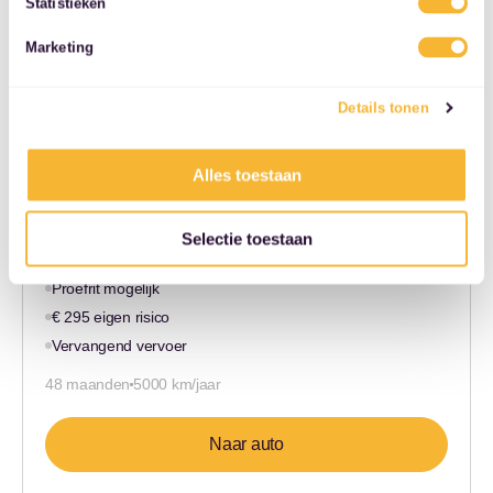
Statistieken
services.
Marketing
Details tonen
Bmw X1
xDrive25e Executive
Alles toestaan
SUV | Hybride Benzine |…
€ 593,-
Selectie toestaan
Proefrit mogelijk
€ 295 eigen risico
Vervangend vervoer
48 maanden
5000 km/jaar
Naar auto