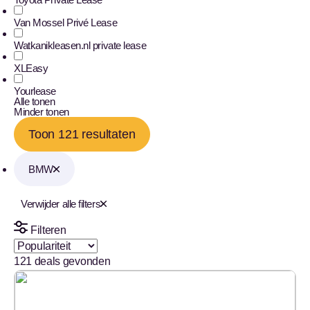
Van Mossel Privé Lease
Watkanikleasen.nl private lease
XLEasy
Yourlease
Alle tonen
Minder tonen
Toon 121 resultaten
BMW
Verwijder alle filters
Filteren
121
deals gevonden