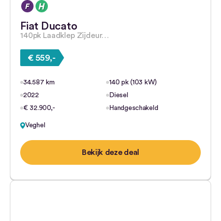
Fiat Ducato
140pk Laadklep Zijdeur…
€ 559,-
34.587 km
140 pk (103 kW)
2022
Diesel
€ 32.900,-
Handgeschakeld
Veghel
Bekijk deze deal