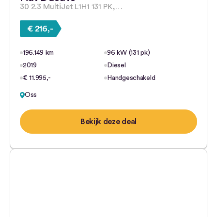
30 2.3 MultiJet L1H1 131 PK,…
€ 216,-
196.149 km
96 kW (131 pk)
2019
Diesel
€ 11.995,-
Handgeschakeld
Oss
Bekijk deze deal