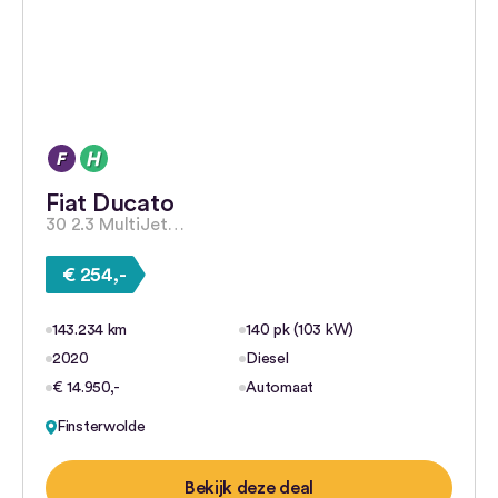
Fiat Ducato
30 2.3 MultiJet…
€ 254,-
143.234 km
140 pk (103 kW)
2020
Diesel
€ 14.950,-
Automaat
Finsterwolde
Bekijk deze deal