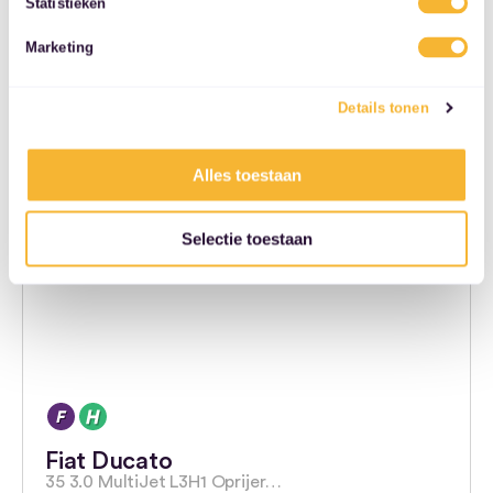
Statistieken
2018
Diesel
services.
€ 19.999,-
Automaat
Marketing
Winsum
Details tonen
Bekijk deze deal
Alles toestaan
Selectie toestaan
Fiat Ducato
35 3.0 MultiJet L3H1 Oprijer…