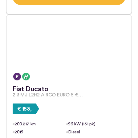
Fiat Ducato
2.3 MJ L2H2 AIRCO EURO 6 €…
€ 153,-
200.217 km
96 kW (131 pk)
2019
Diesel