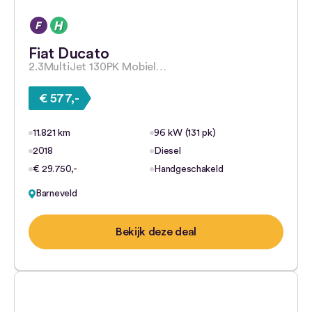
Fiat Ducato
2.3MultiJet 130PK Mobiel…
€ 577,-
11.821 km
96 kW (131 pk)
2018
Diesel
€ 29.750,-
Handgeschakeld
Barneveld
Bekijk deze deal