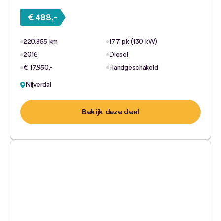
€ 488,-
220.855 km
177 pk (130 kW)
2016
Diesel
€ 17.950,-
Handgeschakeld
Nijverdal
Bekijk deze deal