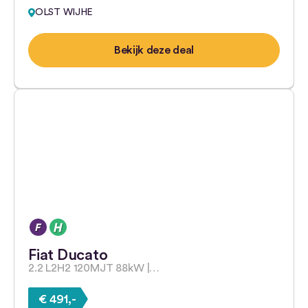
OLST WIJHE
Bekijk deze deal
Fiat Ducato
2.2 L2H2 120MJT 88kW |…
€ 491,-