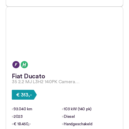
Fiat Ducato
35 2.2 MJ L3H2 140PK Camera…
€ 313,-
93.040 km
103 kW (140 pk)
2023
Diesel
€ 18.450,-
Handgeschakeld