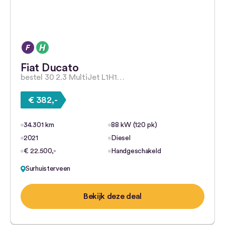
Fiat Ducato
bestel 30 2.3 MultiJet L1H1…
€ 382,-
34.301 km
88 kW (120 pk)
2021
Diesel
€ 22.500,-
Handgeschakeld
Surhuisterveen
Bekijk deze deal