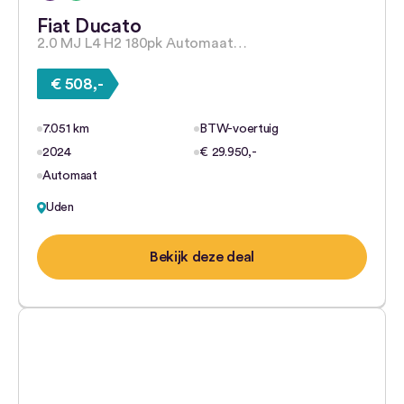
Fiat Ducato
2.0 MJ L4 H2 180pk Automaat…
€ 508,-
7.051 km
BTW-voertuig
2024
€ 29.950,-
Automaat
Uden
Bekijk deze deal