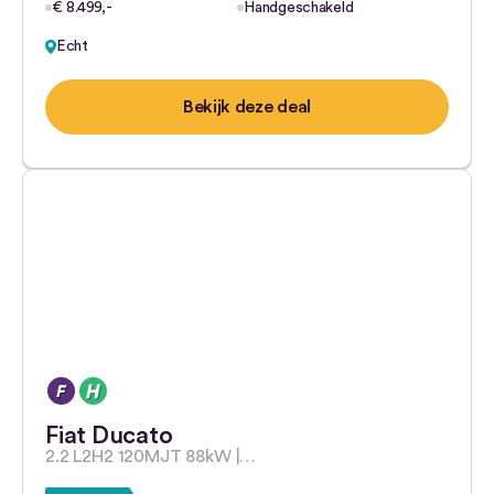
€ 8.499,-
Handgeschakeld
Echt
Bekijk deze deal
Fiat Ducato
2.2 L2H2 120MJT 88kW |…