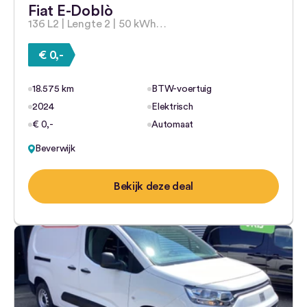
Fiat E-Doblò
136 L2 | Lengte 2 | 50 kWh…
€ 0,-
18.575 km
BTW-voertuig
2024
Elektrisch
€ 0,-
Automaat
Beverwijk
Bekijk deze deal