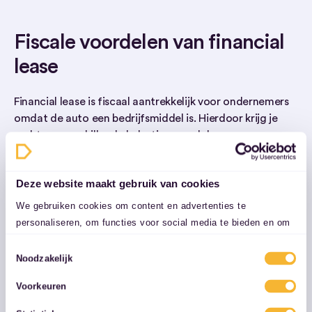
Fiscale voordelen van financial
lease
Financial lease is fiscaal aantrekkelijk voor ondernemers
omdat de auto een bedrijfsmiddel is. Hierdoor krijg je
recht op verschillende belastingvoordelen:
Deze website maakt gebruik van cookies
Investeringsaftrek (KIA): tot duizenden euro’s
We gebruiken cookies om content en advertenties te
voordeel bij investeringen
personaliseren, om functies voor social media te bieden en om
ons websiteverkeer te analyseren. Ook delen we informatie over
Toestemmingsselectie
Afschrijving: je schrijft de auto jaarlijks af op je
uw gebruik van onze site met onze partners voor social media,
Noodzakelijk
winst
adverteren en analyse. Deze partners kunnen deze gegevens
Voorkeuren
combineren met andere informatie die u aan ze heeft verstrekt
of die ze hebben verzameld op basis van uw gebruik van hun