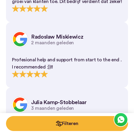
groei van klanten toe. Dit bedrijf verdient dat zeker!
Radoslaw Miskiewicz
2 maanden geleden
Profesional help and support from start to the end .
I recommended :))!!
Julia Kamp-Stobbelaar
3 maanden geleden
Filteren
Heel fijn geholpen en zeer tevreden over de nieuwe
private lease auto. Goede deal voor een occasion,