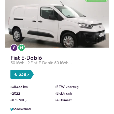
Fiat E-Doblò
50 kWh L2 Fiat E-Doblò 50 kWh…
€ 338,-
38.433 km
BTW-voertuig
2022
Elektrisch
€ 19.900,-
Automaat
Stadskanaal