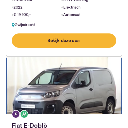
25.500 km
BTW-voertuig
2022
Elektrisch
€ 19.900,-
Automaat
Zwijndrecht
Bekijk deze deal
Fiat E-Doblò