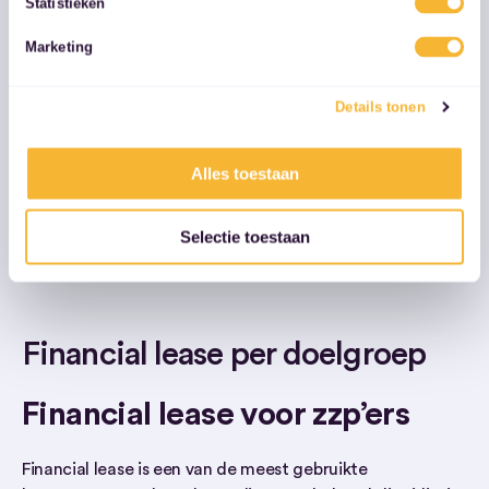
Statistieken
Renteaftrek:betaalde rente is aftrekbare
services.
bedrijfslast
Marketing
Btw-terugvordering: 21% btw terug bij
Details tonen
aanschaf
Alles toestaan
Selectie toestaan
Voor veel zzp’ers en mkb’ers zijn dit de belangrijkste
redenen om voor financial lease te kiezen.
Financial lease per doelgroep
Financial lease voor zzp’ers
Financial lease is een van de meest gebruikte