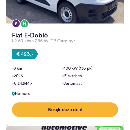
Fiat E-Doblò
L2 50 kWh 285 WLTP Carplay/…
€ 423,-
3 km
100 kW (136 pk)
2025
Elektrisch
€ 24.944,-
Automaat
Helmond
Bekijk deze deal