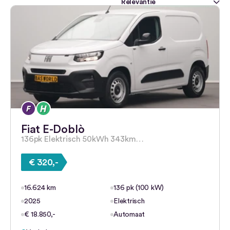
Fiat E-Doblò
136pk Elektrisch 50kWh 343km…
€ 320,-
16.624 km
136 pk (100 kW)
2025
Elektrisch
€ 18.850,-
Automaat