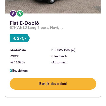
Fiat E-Doblò
57KWh L2 Lang 3-pers, Navi,…
€ 271,-
43.432 km
100 kW (136 pk)
2022
Elektrisch
€ 15.990,-
Automaat
Beusichem
Bekijk deze deal