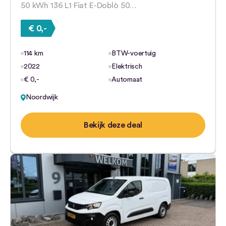
50 kWh 136 L1 Fiat E-Doblò 50…
€ 0,-
114 km
BTW-voertuig
2022
Elektrisch
€ 0,-
Automaat
Noordwijk
Bekijk deze deal