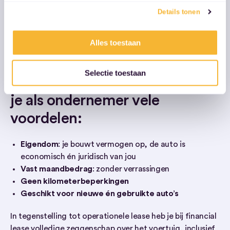
Details tonen
Wat zijn de voordelen van
Alles toestaan
financial lease?
Selectie toestaan
Een financial lease auto biedt
je als ondernemer vele
voordelen:
Eigendom
: je bouwt vermogen op, de auto is
economisch én juridisch van jou
Vast maandbedrag
: zonder verrassingen
Geen kilometerbeperkingen
Geschikt voor nieuwe én gebruikte auto’s
In tegenstelling tot operationele lease heb je bij financial
lease volledige zeggenschap over het voertuig, inclusief