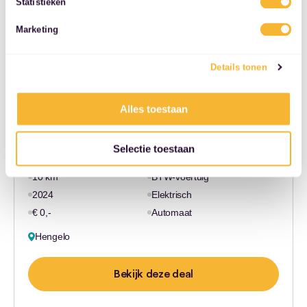
Statistieken
services.
Marketing
Details tonen
Kia EV9
Alles toestaan
GT-line Launch Edition 4WD |…
€ 0,-
Selectie toestaan
10 km
BTW-voertuig
2024
Elektrisch
€ 0,-
Automaat
Hengelo
Bekijk deze deal