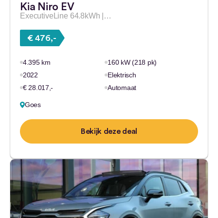
Kia Niro EV
ExecutiveLine 64.8kWh |…
€ 476,-
4.395 km
160 kW (218 pk)
2022
Elektrisch
€ 28.017,-
Automaat
Goes
Bekijk deze deal