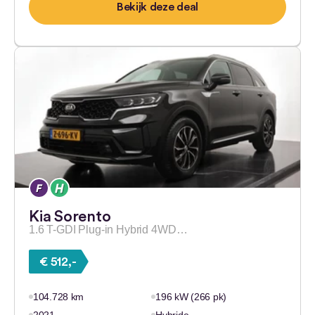
Bekijk deze deal
Kia Sorento
1.6 T-GDI Plug-in Hybrid 4WD…
€ 512,-
104.728 km
196 kW (266 pk)