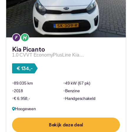
Kia Picanto
1.0 CVVT EconomyPlusLine Kia…
€ 134,-
89.035 km
49 kW (67 pk)
2018
Benzine
€ 6.958,-
Handgeschakeld
Hoogeveen
Bekijk deze deal