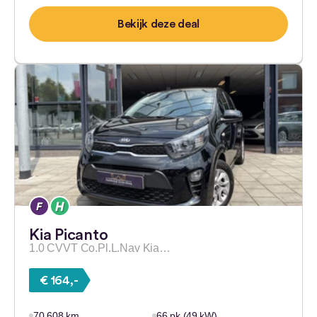
Bekijk deze deal
Kia Picanto
1.0 CVVT Co.Pl.L.Nav Kia…
€ 164,-
70.608 km
66 pk (49 kW)