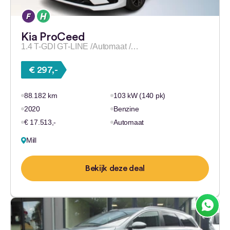
Kia ProCeed
1.4 T-GDI GT-LINE /Automaat /…
€ 297,-
88.182 km
103 kW (140 pk)
2020
Benzine
€ 17.513,-
Automaat
Mill
Bekijk deze deal