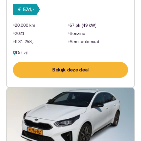
€ 531,-
20.000 km
67 pk (49 kW)
2021
Benzine
€ 31.258,-
Semi-automaat
Delfzijl
Bekijk deze deal