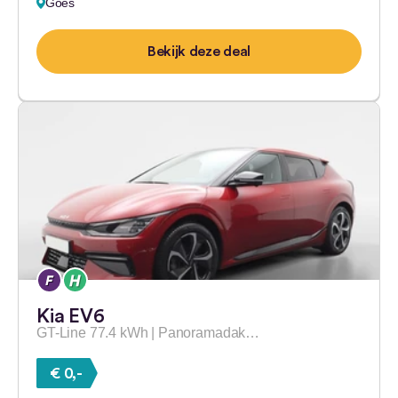
Goes
Bekijk deze deal
Kia EV6
GT-Line 77.4 kWh | Panoramadak…
€ 0,-