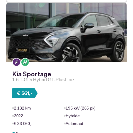
Kia Sportage
1.6 T-GDi Hybrid GT-PlusLine…
€ 561,-
2.132 km
195 kW (265 pk)
2022
Hybride
€ 33.060,-
Automaat