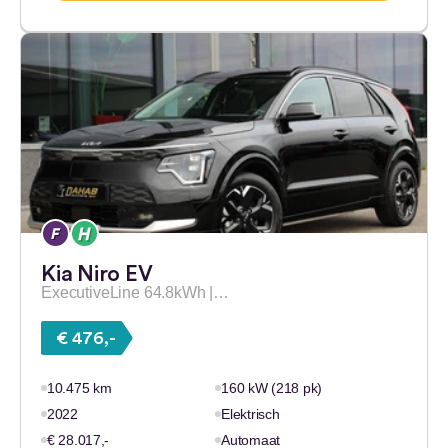
Kia Niro EV
ExecutiveLine 64.8kWh |…
€ 476,-
10.475 km
160 kW (218 pk)
2022
Elektrisch
€ 28.017,-
Automaat