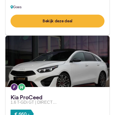
Goes
Bekijk deze deal
Kia ProCeed
1.6 T-GDi GT | DIRECT…
€ 660,-