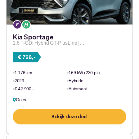
Kia Sportage
1.6 T-GDi Hybrid GT-PlusLine |…
€ 728,-
1.176 km
169 kW (230 pk)
2023
Hybride
€ 42.900,-
Automaat
Goes
Bekijk deze deal