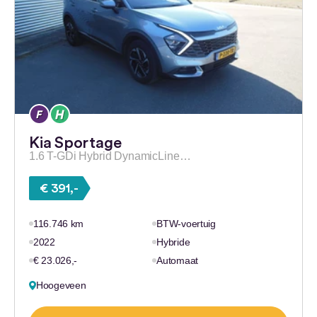
Kia Sportage
1.6 T-GDi Hybrid DynamicLine…
€ 391,-
116.746 km
BTW-voertuig
2022
Hybride
€ 23.026,-
Automaat
Hoogeveen