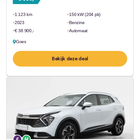
1.123 km
150 kW (204 pk)
2023
Benzine
€ 38.900,-
Automaat
Goes
Bekijk deze deal