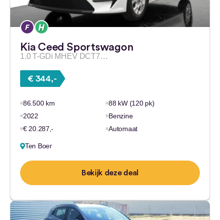
Kia Ceed Sportswagon
1.0 T-GDi MHEV DCT7…
€ 344,-
86.500 km
88 kW (120 pk)
2022
Benzine
€ 20.287,-
Automaat
Ten Boer
Bekijk deze deal