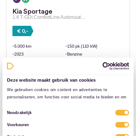
Kia Sportage
1.6 T-GDi ComfortLine Automaat…
€ 0,-
5.000 km
150 pk (110 kW)
2023
Benzine
€ 0,-
Automaat
Hengelo
Deze website maakt gebruik van cookies
Bekijk deze deal
We gebruiken cookies om content en advertenties te
personaliseren, om functies voor social media te bieden en om
ons websiteverkeer te analyseren. Ook delen we informatie over
Toestemmingsselectie
uw gebruik van onze site met onze partners voor social media,
Noodzakelijk
adverteren en analyse. Deze partners kunnen deze gegevens
Voorkeuren
combineren met andere informatie die u aan ze heeft verstrekt
of die ze hebben verzameld op basis van uw gebruik van hun