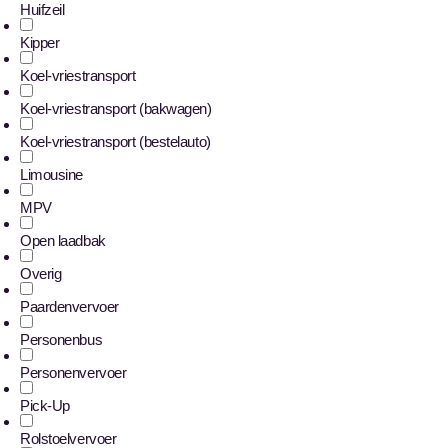
Huifzeil
Kipper
Koel-vriestransport
Koel-vriestransport (bakwagen)
Koel-vriestransport (bestelauto)
Limousine
MPV
Open laadbak
Overig
Paardenvervoer
Personenbus
Personenvervoer
Pick-Up
Rolstoelvervoer