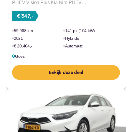
PHEV Vision Plus Kia Niro PHEV…
€ 347,-
59.968 km
141 pk (104 kW)
2021
Hybride
€ 20.464,-
Automaat
Goes
Bekijk deze deal