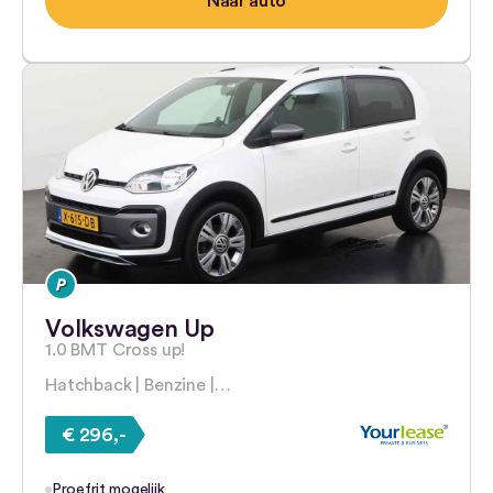
Naar auto
Volkswagen Up
1.0 BMT Cross up!
Hatchback | Benzine |…
€ 296,-
Proefrit mogelijk