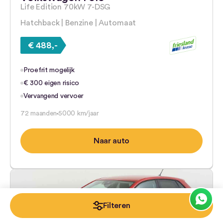
Life Edition 70kW 7-DSG
Hatchback | Benzine | Automaat
€ 488,-
Proefrit mogelijk
€ 300 eigen risico
Vervangend vervoer
72 maanden
5000 km/jaar
Naar auto
Filteren