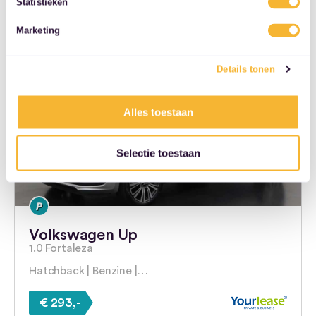
Statistieken
services.
Naar auto
Marketing
Details tonen
Alles toestaan
Selectie toestaan
Volkswagen Up
1.0 Fortaleza
Hatchback | Benzine |…
€ 293,-