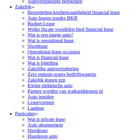
Autoverzekering berekenen
Zakelijk
Beoordeling kredietwaardigheid financial lease
Auto leasen zonder BKR
Budget Lease
Welke fiscale voordelen bied financial lease
Wat is een marge auto?
Wat is operational lease
Shortlease
Operational lease occasion
Wat is financial lease
Wat is bijtelling
Zakelijke autoverzekering
Zero emissie-zones bedrijfswagens
Zakelijk leasen zzp
Kleine elektrische auto
Partner worden van watkanikleasen nl
Auto inruilen
Leasevormen
Laadpas
Particulier
Wat is private lease
Auto abonnement
Shortlease
Huurkoop auto