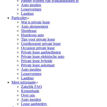
Partner worden van watkanikleasen nl
Auto inruilen
Leasevormen
Laadpas
Particulier
Wat is private lease
Auto abonnement
Shortlease
Huurkoop auto
Tips voor private lease
Goedkoopste private lease
Occasion private lease
Private lease aanbiedingen
Private lease elektrische auto
Private lease hybride
Private lease automaat
Auto inruilen
Leasevormen
Laadpas
Meer informatie
Zakelijk FAQ
Kennisbank
Over ons
Auto inruilen
Lease aanbieders