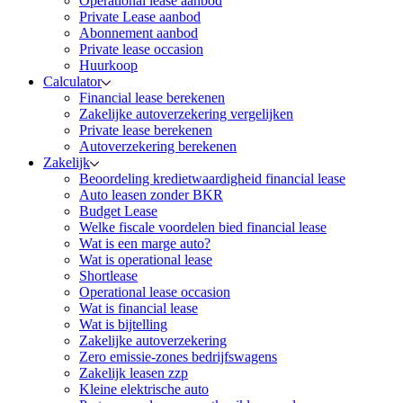
Operational lease aanbod
Private Lease aanbod
Abonnement aanbod
Private lease occasion
Huurkoop
Calculator
Financial lease berekenen
Zakelijke autoverzekering vergelijken
Private lease berekenen
Autoverzekering berekenen
Zakelijk
Beoordeling kredietwaardigheid financial lease
Auto leasen zonder BKR
Budget Lease
Welke fiscale voordelen bied financial lease
Wat is een marge auto?
Wat is operational lease
Shortlease
Operational lease occasion
Wat is financial lease
Wat is bijtelling
Zakelijke autoverzekering
Zero emissie-zones bedrijfswagens
Zakelijk leasen zzp
Kleine elektrische auto