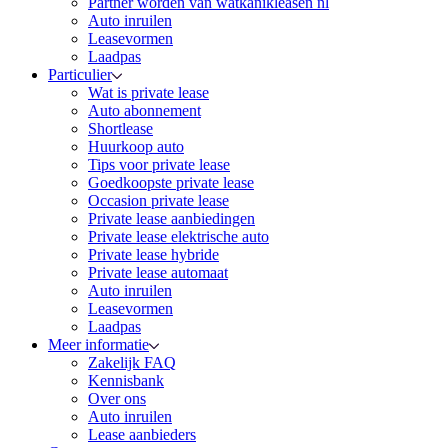
Partner worden van watkanikleasen nl
Auto inruilen
Leasevormen
Laadpas
Particulier
Wat is private lease
Auto abonnement
Shortlease
Huurkoop auto
Tips voor private lease
Goedkoopste private lease
Occasion private lease
Private lease aanbiedingen
Private lease elektrische auto
Private lease hybride
Private lease automaat
Auto inruilen
Leasevormen
Laadpas
Meer informatie
Zakelijk FAQ
Kennisbank
Over ons
Auto inruilen
Lease aanbieders