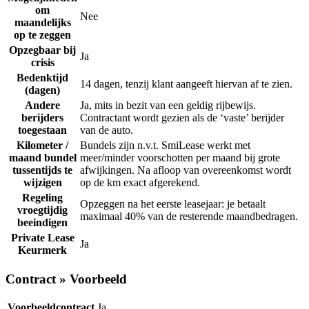
om
Nee
maandelijks
op te zeggen
Opzegbaar bij
Ja
crisis
Bedenktijd
14 dagen, tenzij klant aangeeft hiervan af te zien.
(dagen)
Andere
Ja, mits in bezit van een geldig rijbewijs.
berijders
Contractant wordt gezien als de ‘vaste’ berijder
toegestaan
van de auto.
Kilometer /
Bundels zijn n.v.t. SmiLease werkt met
maand bundel
meer/minder voorschotten per maand bij grote
tussentijds te
afwijkingen. Na afloop van overeenkomst wordt
wijzigen
op de km exact afgerekend.
Regeling
Opzeggen na het eerste leasejaar: je betaalt
vroegtijdig
maximaal 40% van de resterende maandbedragen.
beeindigen
Private Lease
Ja
Keurmerk
Contract » Voorbeeld
Voorbeeldcontract
Ja