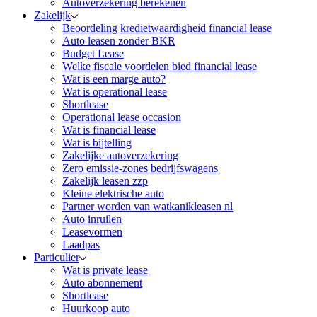
Autoverzekering berekenen
Zakelijk
Beoordeling kredietwaardigheid financial lease
Auto leasen zonder BKR
Budget Lease
Welke fiscale voordelen bied financial lease
Wat is een marge auto?
Wat is operational lease
Shortlease
Operational lease occasion
Wat is financial lease
Wat is bijtelling
Zakelijke autoverzekering
Zero emissie-zones bedrijfswagens
Zakelijk leasen zzp
Kleine elektrische auto
Partner worden van watkanikleasen nl
Auto inruilen
Leasevormen
Laadpas
Particulier
Wat is private lease
Auto abonnement
Shortlease
Huurkoop auto