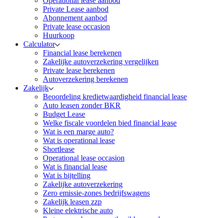
Operational lease aanbod
Private Lease aanbod
Abonnement aanbod
Private lease occasion
Huurkoop
Calculator
Financial lease berekenen
Zakelijke autoverzekering vergelijken
Private lease berekenen
Autoverzekering berekenen
Zakelijk
Beoordeling kredietwaardigheid financial lease
Auto leasen zonder BKR
Budget Lease
Welke fiscale voordelen bied financial lease
Wat is een marge auto?
Wat is operational lease
Shortlease
Operational lease occasion
Wat is financial lease
Wat is bijtelling
Zakelijke autoverzekering
Zero emissie-zones bedrijfswagens
Zakelijk leasen zzp
Kleine elektrische auto