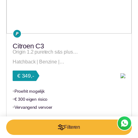
Citroen C3
Origin 1.2 puretech s&s plus…
Hatchback | Benzine |…
€ 349,-
Proefrit mogelijk
€ 300 eigen risico
Vervangend vervoer
48 maanden
10000 km/jaar
Filteren
Naar auto