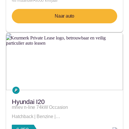
48 maanden
5000 km/jaar
Naar auto
Hyundai I20
mhev n-line 74kW Occasion
Hatchback | Benzine |…