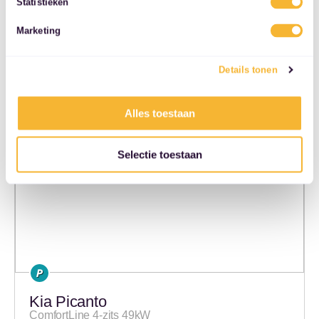
Statistieken
€ 295 eigen risico
services.
Vervangend vervoer
Marketing
36 maanden
5000 km/jaar
Details tonen
Naar auto
Alles toestaan
Selectie toestaan
Kia Picanto
ComfortLine 4-zits 49kW