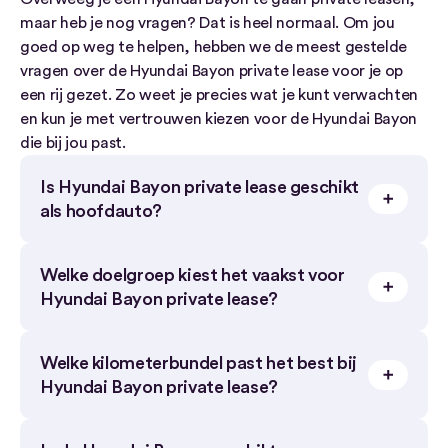
maar heb je nog vragen? Dat is heel normaal. Om jou
goed op weg te helpen, hebben we de meest gestelde
vragen over de Hyundai Bayon private lease voor je op
een rij gezet. Zo weet je precies wat je kunt verwachten
en kun je met vertrouwen kiezen voor de Hyundai Bayon
die bij jou past.
Is Hyundai Bayon private lease geschikt
als hoofdauto?
Ja, voor alleenstaanden, stellen en kleine gezinnen
Welke doelgroep kiest het vaakst voor
kan de Hyundai Bayon goed functioneren als
Hyundai Bayon private lease?
hoofdauto door zijn veelzijdigheid en compacte
formaat.
De Bayon wordt vooral gekozen door starters,
Welke kilometerbundel past het best bij
jonge professionals en kleine huishoudens die een
Hyundai Bayon private lease?
hogere zitpositie zoeken.
Voor de meeste gebruikers is 15.000 kilometer per