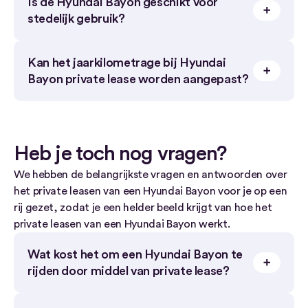
Is de Hyundai Bayon geschikt voor
jaar passend. Bij intensiever gebruik is 20.000
stedelijk gebruik?
kilometer realistischer.
Ja, door het compacte formaat en goede
Kan het jaarkilometrage bij Hyundai
overzicht is de Bayon zeer geschikt voor rijden in en
Bayon private lease worden aangepast?
rondom de stad.
Aanpassen is soms mogelijk en verschilt per
aanbieder, waarbij het maandbedrag kan wijzigen.
Heb je toch nog vragen?
We hebben de belangrijkste vragen en antwoorden over
het private leasen van een Hyundai Bayon voor je op een
rij gezet, zodat je een helder beeld krijgt van hoe het
private leasen van een Hyundai Bayon werkt.
Wat kost het om een Hyundai Bayon te
rijden door middel van private lease?
De goedkoopste private lease aanbieding voor de