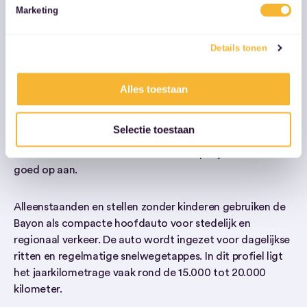
Wie kiezen voor de Hyundai
Marketing
Bayon en hoe wordt hij gebruikt
Details tonen
Starters en jonge professionals kiezen de Hyundai Bayon
in private lease vaak als eerste of volgende auto. Het
Alles toestaan
gebruik bestaat uit woon-werkverkeer, boodschappen en
sociale ritten. Het jaarlijkse kilometrage ligt meestal
Selectie toestaan
tussen de 12.000 en 18.000 kilometer. Een
kilometerbundel van 15.000 kilometer per jaar sluit hier
goed op aan.
Alleenstaanden en stellen zonder kinderen gebruiken de
Bayon als compacte hoofdauto voor stedelijk en
regionaal verkeer. De auto wordt ingezet voor dagelijkse
ritten en regelmatige snelwegetappes. In dit profiel ligt
het jaarkilometrage vaak rond de 15.000 tot 20.000
kilometer.