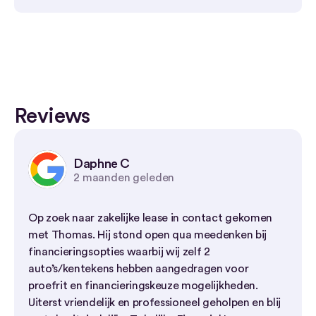
financial lease
,
private lease occasion
,
private
lease
,
huurkoop
.
Er zijn momenteel 6 operational lease
aanbiedingen
Er zijn momenteel 41 financial lease
aanbiedingen
Reviews
Er zijn momenteel 6 private lease occasion
aanbiedingen
Er zijn momenteel 9 private lease aanbiedingen
Daphne C
Er zijn momenteel 41 huurkoop aanbiedingen
2 maanden geleden
Op zoek naar zakelijke lease in contact gekomen
met Thomas. Hij stond open qua meedenken bij
financieringsopties waarbij wij zelf 2
auto’s/kentekens hebben aangedragen voor
proefrit en financieringskeuze mogelijkheden.
Uiterst vriendelijk en professioneel geholpen en blij