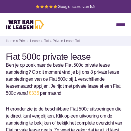
Google score van 5/5
Home
»
Private Lease
»
Fiat
»
Private Lease Fiat
Fiat 500c private lease
Ben je op zoek naar de beste Fiat 500c private lease
aanbieding? Op dit moment vind je bij ons 8 private lease
aanbiedingen van de Fiat 500c bij 1 verschillende
leasemaatschappijen. Je rijdt met private lease al een Fiat
500c vanaf
€335
per maand.
Hieronder zie je de beschikbare Fiat 500c uitvoeringen die
je direct kunt vergelijken. Klik op een uitvoering om de
aanbieding te bekijken of bekijk het complete overzicht van
Fiat private lease deals. Zo weet je zeker dat je altijd kiest