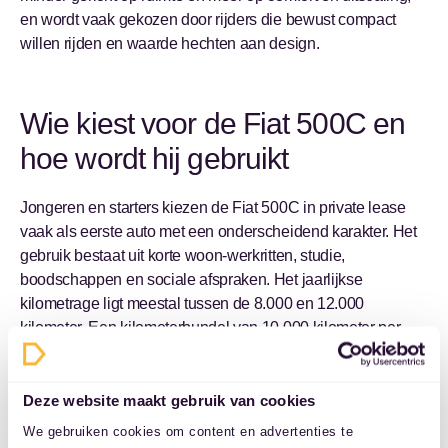
en wordt vaak gekozen door rijders die bewust compact
willen rijden en waarde hechten aan design.
Wie kiest voor de Fiat 500C en
hoe wordt hij gebruikt
Jongeren en starters kiezen de Fiat 500C in private lease
vaak als eerste auto met een onderscheidend karakter. Het
gebruik bestaat uit korte woon-werkritten, studie,
boodschappen en sociale afspraken. Het jaarlijkse
kilometrage ligt meestal tussen de 8.000 en 12.000
kilometer. Een kilometerbundel van 10.000 kilometer per
jaar sluit hier goed op aan.
Deze website maakt gebruik van cookies
Alleenstaanden en stellen zonder kinderen gebruiken de
Fiat 500C als compacte hoofdauto voor stedelijk en
We gebruiken cookies om content en advertenties te