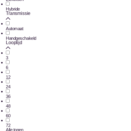
Hybride
Transmissie
Automaat
Handgeschakeld
Looptijd
3
6
12
24
36
48
60
72
Alle tonen