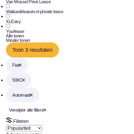
Van Mossel Privé Lease
Watkanikleasen.nl private lease
XLEasy
Yourlease
Alle tonen
Minder tonen
Toon 3 resultaten
Fiat
500C
Automaat
Verwijder alle filters
Filteren