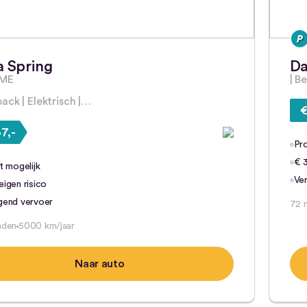
a Spring
Da
ME
| B
ack | Elektrisch |…
€
7,-
Pro
€ 3
t mogelijk
Ve
igen risico
gend vervoer
72 
nden
5000 km/jaar
Naar auto