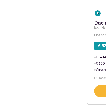
Daci
EXTRE
Hatchb
€ 33
Proefri
€ 300 e
Vervan
60 maa