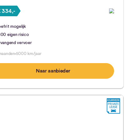
 334,-
efrit mogelijk
00 eigen risico
rvangend vervoer
maanden
5000 km/jaar
Naar aanbieder