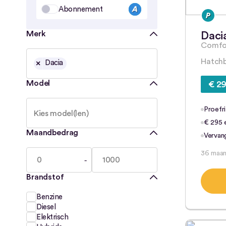
Abonnement
Merk
Daci
Comfor
Hatchb
×
Dacia
Model
€ 29
Proefri
€ 295 e
Maandbedrag
Vervan
36 maa
Brandstof
Benzine
Diesel
Elektrisch