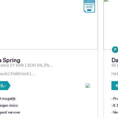
a Spring
Da
treme 27 kWh | SOH 94,3%…
65 
ack | Elektrisch |…
Hat
9,-
€
t mogelijk
Pro
igen risico
€ 3
gend vervoer
Ve