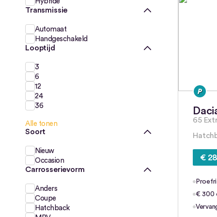
Hybride
Transmissie
Automaat
Handgeschakeld
Looptijd
3
6
12
24
36
Daci
65 Ex
Alle tonen
Soort
Hatchb
Nieuw
€ 28
Occasion
Carrosserievorm
Proefri
Anders
€ 300 e
Coupe
Vervan
Hatchback