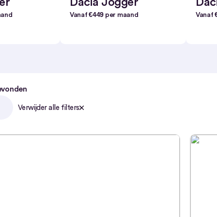
er
Dacia Jogger
Dac
€449
aand
Vanaf
per maand
Vanaf
evonden
Verwijder alle filters