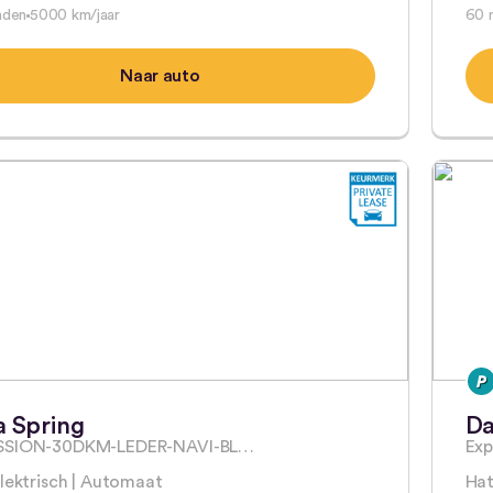
nden
5000 km/jaar
60 
Naar auto
a Spring
Da
SSION-30DKM-LEDER-NAVI-BL…
Exp
Elektrisch | Automaat
Hat