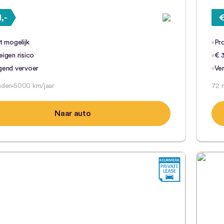
1,-
€
t mogelijk
Pro
igen risico
€ 3
gend vervoer
Ve
nden
5000 km/jaar
72 
Naar auto