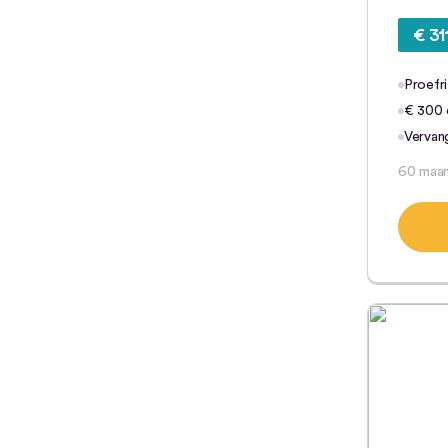
€ 31
Proefri
€ 300 e
Vervan
60 maa