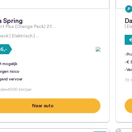
a Spring
Da
t Plus (Orange Pack) 27…
| E
ack | Elektrisch |…
€
6,-
Pro
€ 3
t mogelijk
Ve
igen risico
gend vervoer
72 
nden
5000 km/jaar
Naar auto