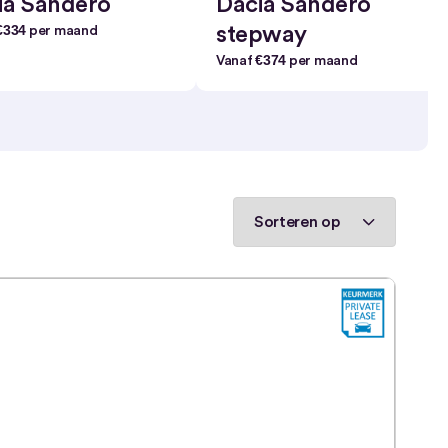
ia Sandero
Dacia Sandero
€334
stepway
per maand
€374
Vanaf
per maand