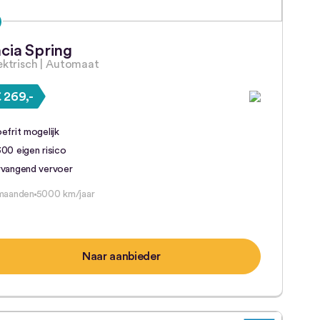
cia Spring
lektrisch | Automaat
 269,-
efrit mogelijk
00 eigen risico
rvangend vervoer
maanden
5000 km/jaar
Naar aanbieder