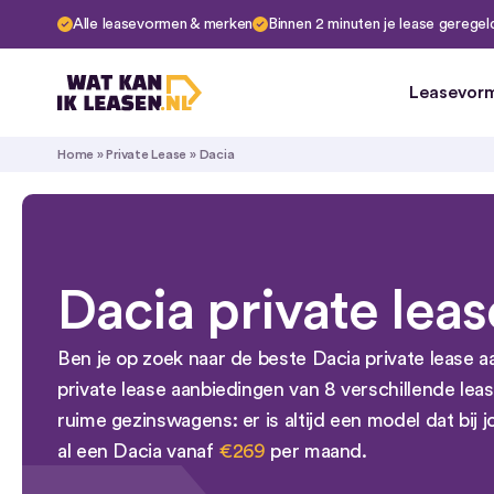
Alle leasevormen & merken
Binnen 2 minuten je lease geregel
Leasevor
Financial 
Home
»
Private Lease
»
Dacia
Operation
Private L
Abonneme
Private le
Huurkoop
Dacia private leas
Ben je op zoek naar de beste Dacia private lease a
private lease aanbiedingen van 8 verschillende le
ruime gezinswagens: er is altijd een model dat bij jo
al een Dacia vanaf
€269
per maand.