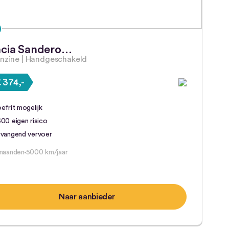
cia Sandero…
enzine | Handgeschakeld
 374,-
efrit mogelijk
00 eigen risico
rvangend vervoer
maanden
5000 km/jaar
Naar aanbieder