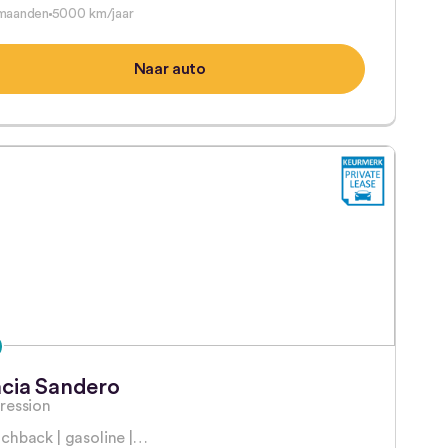
maanden
5000 km/jaar
Naar auto
cia Sandero
ression
chback | gasoline |…