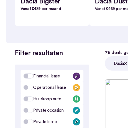
Dacia Bigster
Dacia Dust
€489
€469
Vanaf
per maand
Vanaf
per m
Filter resultaten
76
deals g
Dacia
Financial lease
Operational lease
Huurkoop auto
Private occasion
Private lease