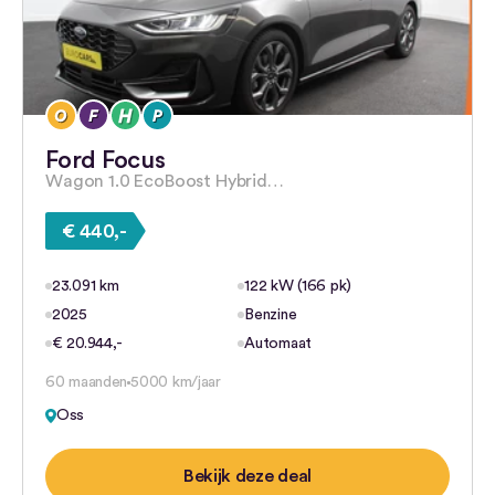
Ford Focus
Wagon 1.0 EcoBoost Hybrid…
€ 440,-
23.091 km
122 kW (166 pk)
2025
Benzine
€ 20.944,-
Automaat
60 maanden
5000 km/jaar
Oss
Bekijk deze deal