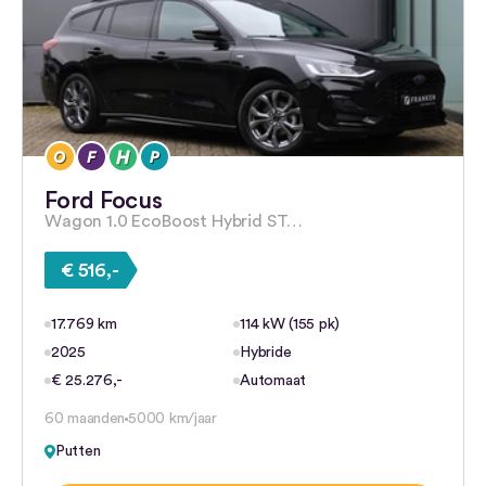
Ford Focus
Wagon 1.0 EcoBoost Hybrid ST…
€ 516,-
17.769 km
114 kW (155 pk)
2025
Hybride
€ 25.276,-
Automaat
60 maanden
5000 km/jaar
Putten