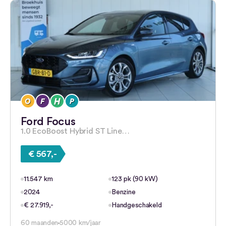
Ford Focus
1.0 EcoBoost Hybrid ST Line…
€ 567,-
11.547 km
123 pk (90 kW)
2024
Benzine
€ 27.919,-
Handgeschakeld
60 maanden
5000 km/jaar