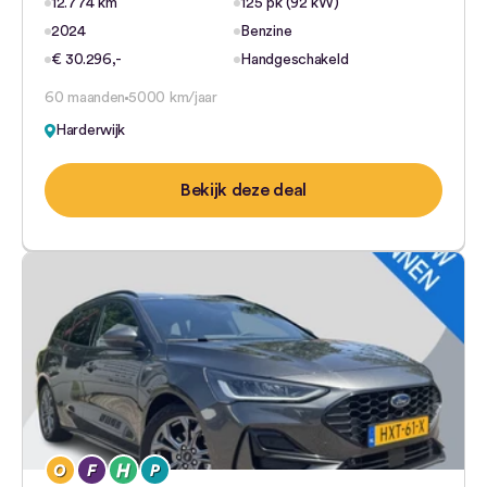
12.774 km
125 pk (92 kW)
2024
Benzine
€ 30.296,-
Handgeschakeld
60 maanden
5000 km/jaar
Harderwijk
Bekijk deze deal