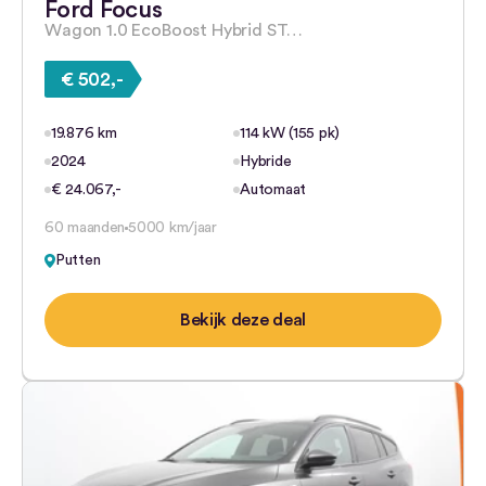
Ford Focus
Wagon 1.0 EcoBoost Hybrid ST…
€ 502,-
19.876 km
114 kW (155 pk)
2024
Hybride
€ 24.067,-
Automaat
60 maanden
5000 km/jaar
Putten
Bekijk deze deal