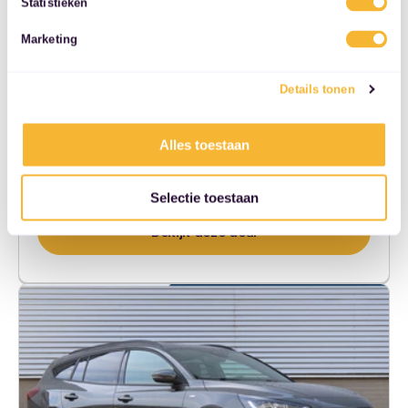
Statistieken
services.
€ 646,-
Marketing
16.500 km
155 pk (114 kW)
Details tonen
2025
Benzine
€ 32.833,-
Automaat
Alles toestaan
60 maanden
5000 km/jaar
Harderwijk
Selectie toestaan
Bekijk deze deal