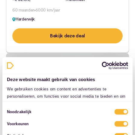
60 maanden
5000 km/jaar
Harderwijk
Bekijk deze deal
Deze website maakt gebruik van cookies
We gebruiken cookies om content en advertenties te
personaliseren, om functies voor social media te bieden en om
ons websiteverkeer te analyseren. Ook delen we informatie over
Toestemmingsselectie
uw gebruik van onze site met onze partners voor social media,
Noodzakelijk
adverteren en analyse. Deze partners kunnen deze gegevens
Voorkeuren
Ford Focus
combineren met andere informatie die u aan ze heeft verstrekt
1.0 EcoBoost Hybrid ST Line X…
of die ze hebben verzameld op basis van uw gebruik van hun