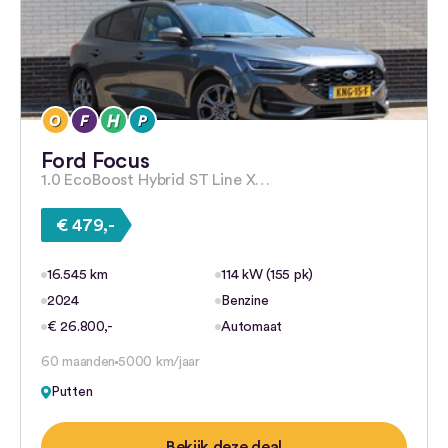
Ford Focus
1.0 EcoBoost Hybrid ST Line X…
€ 479,-
16.545 km
114 kW (155 pk)
2024
Benzine
€ 26.800,-
Automaat
60 maanden
5000 km/jaar
Putten
Bekijk deze deal