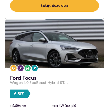
Bekijk deze deal
Ford Focus
Wagon 1.0 EcoBoost Hybrid ST…
€ 517,-
19.694 km
114 kW (155 pk)