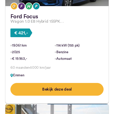
Ford Focus
Wagon 1.0 EB Hybrid 155PK…
€ 421,-
19.061 km
114 kW (155 pk)
2025
Benzine
€ 19.953,-
Automaat
60 maanden
5000 km/jaar
Emmen
Bekijk deze deal