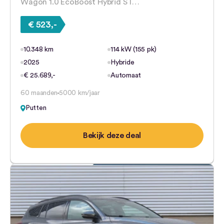
Wagon 1.0 EcoBoost Hybrid ST…
€ 523,-
10.348 km
114 kW (155 pk)
2025
Hybride
€ 25.689,-
Automaat
60 maanden
5000 km/jaar
Putten
Bekijk deze deal