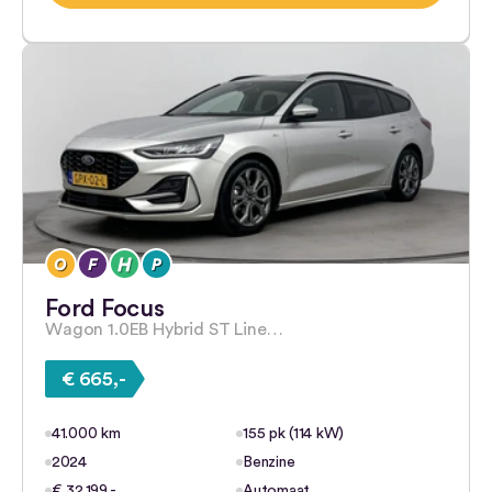
Ford Focus
Wagon 1.0EB Hybrid ST Line…
€ 665,-
41.000 km
155 pk (114 kW)
2024
Benzine
€ 32.199,-
Automaat