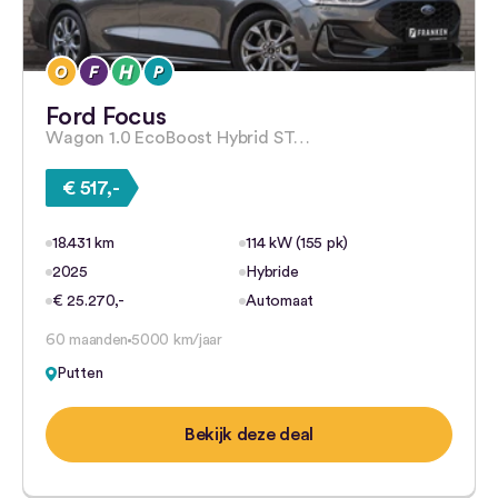
Ford Focus
Wagon 1.0 EcoBoost Hybrid ST…
€ 517,-
18.431 km
114 kW (155 pk)
2025
Hybride
€ 25.270,-
Automaat
60 maanden
5000 km/jaar
Putten
Bekijk deze deal