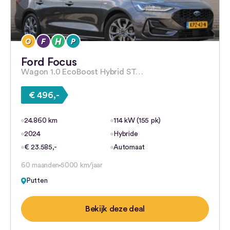
Ford Focus
Wagon 1.0 EcoBoost Hybrid ST…
€ 496,-
24.860 km
114 kW (155 pk)
2024
Hybride
€ 23.585,-
Automaat
60 maanden
5000 km/jaar
Putten
Bekijk deze deal