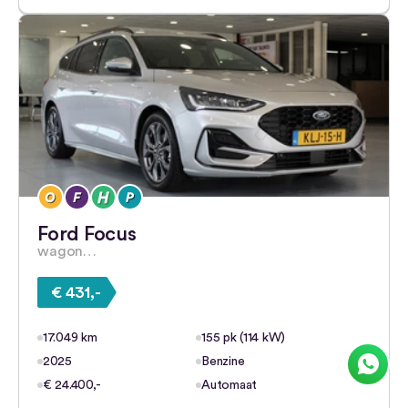
Ford Focus
wagon…
€ 431,-
17.049 km
155 pk (114 kW)
2025
Benzine
€ 24.400,-
Automaat