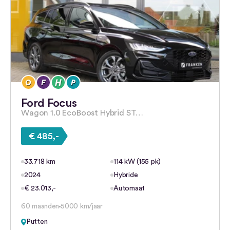
Ford Focus
Wagon 1.0 EcoBoost Hybrid ST…
€ 485,-
33.718 km
114 kW (155 pk)
2024
Hybride
€ 23.013,-
Automaat
60 maanden
5000 km/jaar
Putten