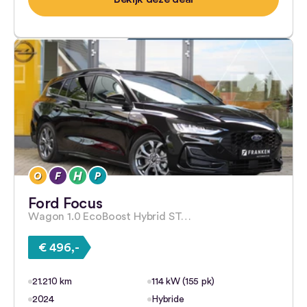
Ford Focus
Wagon 1.0 EcoBoost Hybrid ST…
€ 496,-
21.210 km
114 kW (155 pk)
2024
Hybride