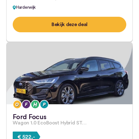
Harderwijk
Bekijk deze deal
Ford Focus
Wagon 1.0 EcoBoost Hybrid ST…
€ 522,-