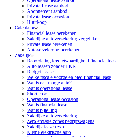
Operational lease aanbod
Private Lease aanbod
Abonnement aanbod
Private lease occasion
Huurkoop
Calculator
Financial lease berekenen
Zakelijke autoverzekering vergelijken
Private lease berekenen
Autoverzekering berekenen
Zakelijk
Beoordeling kredietwaardigheid financial lease
Auto leasen zonder BKR
Budget Lease
Welke fiscale voordelen bied financial lease
Wat is een marge auto?
Wat is operational lease
Shortlease
Operational lease occasion
Wat is financial lease
Wat is bijtelling
Zakelijke autoverzekering
Zero emissie-zones bedrijfswagens
Zakelijk leasen zzp
Kleine elektrische auto