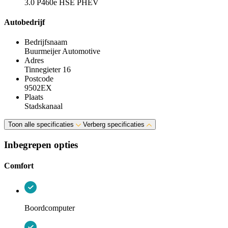
3.0 P460e HSE PHEV
Autobedrijf
Bedrijfsnaam
Buurmeijer Automotive
Adres
Tinnegieter 16
Postcode
9502EX
Plaats
Stadskanaal
Toon alle specificaties
Verberg specificaties
Inbegrepen opties
Comfort
Boordcomputer