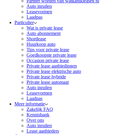
Partner worden van watkanikleasen nl
Auto inruilen
Leasevormen
Laadpas
Particulier
Wat is private lease
Auto abonnement
Shortlease
Huurkoop auto
Tips voor private lease
Goedkoopste private lease
Occasion private lease
Private lease aanbiedingen
Private lease elektrische auto
Private lease hybride
Private lease automaat
Auto inruilen
Leasevormen
Laadpas
Meer informatie
Zakelijk FAQ
Kennisbank
Over ons
Auto inruilen
Lease aanbieders