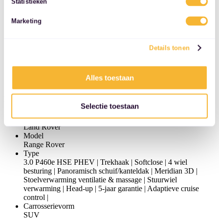
Eerste registratie
Statistieken
services.
jan 2026
Brandstof
Marketing
Plug-in hybride
Transmissie
Automaat
Details tonen
Gecombineerd vermogen
460 pk (338 kW)
BTW/Marge
Alles toestaan
BTW-voertuig
Model
Selectie toestaan
Merk
Land Rover
Model
Range Rover
Type
3.0 P460e HSE PHEV | Trekhaak | Softclose | 4 wiel
besturing | Panoramisch schuif/kanteldak | Meridian 3D |
Stoelverwarming ventilatie & massage | Stuurwiel
verwarming | Head-up | 5-jaar garantie | Adaptieve cruise
control |
Carrosserievorm
SUV