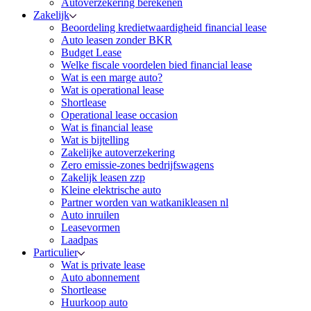
Autoverzekering berekenen
Zakelijk
Beoordeling kredietwaardigheid financial lease
Auto leasen zonder BKR
Budget Lease
Welke fiscale voordelen bied financial lease
Wat is een marge auto?
Wat is operational lease
Shortlease
Operational lease occasion
Wat is financial lease
Wat is bijtelling
Zakelijke autoverzekering
Zero emissie-zones bedrijfswagens
Zakelijk leasen zzp
Kleine elektrische auto
Partner worden van watkanikleasen nl
Auto inruilen
Leasevormen
Laadpas
Particulier
Wat is private lease
Auto abonnement
Shortlease
Huurkoop auto