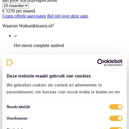
aan jouw afschrijvingsschema.
€ 5250
per maand
Gratis offerte aanvragen
Bel mij over deze auto
Waarom Watkanikleasen.nl?
Het meest complete aanbod
Meerdere leasevormen
Deze website maakt gebruik van cookies
Google review score van 5/5
We gebruiken cookies om content en advertenties te
personaliseren, om functies voor social media te bieden en om
Specificaties
ons websiteverkeer te analyseren. Ook delen we informatie over
Toestemmingsselectie
uw gebruik van onze site met onze partners voor social media,
Noodzakelijk
Overzicht
adverteren en analyse. Deze partners kunnen deze gegevens
Voorkeuren
Kilometerstand
combineren met andere informatie die u aan ze heeft verstrekt
9.966 km
of die ze hebben verzameld op basis van uw gebruik van hun