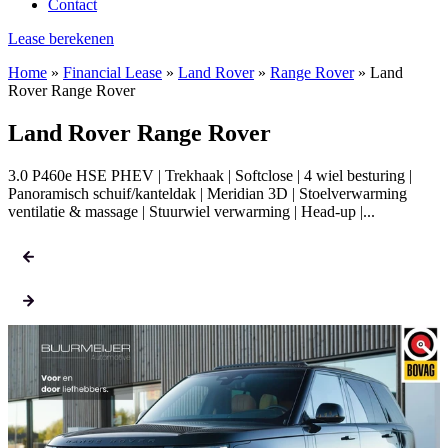
Contact
Lease berekenen
Home
»
Financial Lease
»
Land Rover
»
Range Rover
»
Land
Rover Range Rover
Land Rover Range Rover
3.0 P460e HSE PHEV | Trekhaak | Softclose | 4 wiel besturing |
Panoramisch schuif/kanteldak | Meridian 3D | Stoelverwarming
ventilatie & massage | Stuurwiel verwarming | Head-up |...