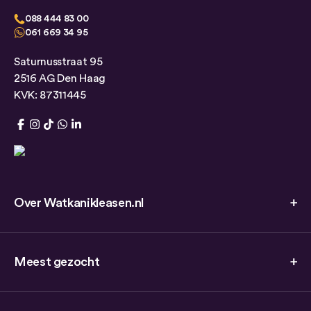
088 444 83 00
061 669 34 95
Saturnusstraat 95
2516 AG Den Haag
KVK: 87311445
Over Watkanikleasen.nl
Meest gezocht