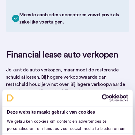
Meeste aanbieders accepteren zowel privé als
zakelijke voertuigen.
Financial lease auto verkopen
Je kunt de auto verkopen, maar moet de resterende
schuld aflossen. Bij hogere verkoopwaarde dan
restschuld houd je winst over. Bij lagere verkoopwaarde
moet het verschil worden bijbetaald.
→ Meer over het inruilen van een auto
Deze website maakt gebruik van cookies
We gebruiken cookies om content en advertenties te
personaliseren, om functies voor social media te bieden en om
Wat zijn de voordelen van