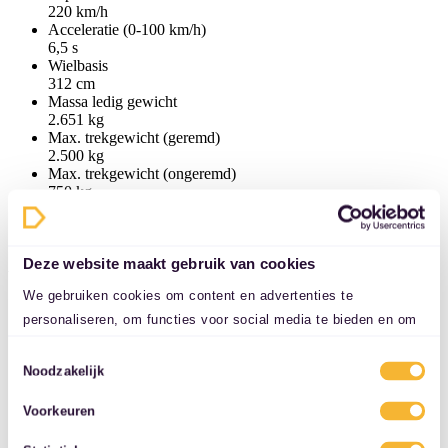
220 km/h
Acceleratie (0-100 km/h)
6,5 s
Wielbasis
312 cm
Massa ledig gewicht
2.651 kg
Max. trekgewicht (geremd)
2.500 kg
Max. trekgewicht (ongeremd)
750 kg
Accuconditie (SoH)
0%
Deze website maakt gebruik van cookies
Aandrijflijn
We gebruiken cookies om content en advertenties te
Brandstofsoort
personaliseren, om functies voor social media te bieden en om
Hybride (benzine/elektrisch)
Cilinderinhoud
ons websiteverkeer te analyseren. Ook delen we informatie over
1.997 cc
Toestemmingsselectie
uw gebruik van onze site met onze partners voor social media,
Noodzakelijk
Aantal cilinders
adverteren en analyse. Deze partners kunnen deze gegevens
4
Voorkeuren
Vermogen (elektrisch)
combineren met andere informatie die u aan ze heeft verstrekt
105 kW (143 pk)
of die ze hebben verzameld op basis van uw gebruik van hun