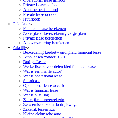
Operational lease aanbod
Private Lease aanbod
Abonnement aanbod
Private lease occasion
Huurkoop
Calculator
Financial lease berekenen
Zakelijke autoverzekering vergelijken
Private lease berekenen
Autoverzekering berekenen
Zakelijk
Beoordeling kredietwaardigheid financial lease
Auto leasen zonder BKR
Budget Lease
Welke fiscale voordelen bied financial lease
Wat is een marge auto?
Wat is operational lease
Shortlease
Operational lease occasion
Wat is financial lease
Wat is bijtelling
Zakelijke autoverzekering
Zero emissie-zones bedrijfswagens
Zakelijk leasen zzp
Kleine elektrische auto