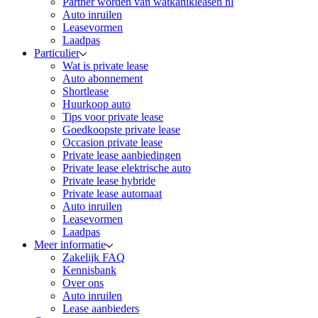
Partner worden van watkanikleasen nl
Auto inruilen
Leasevormen
Laadpas
Particulier
Wat is private lease
Auto abonnement
Shortlease
Huurkoop auto
Tips voor private lease
Goedkoopste private lease
Occasion private lease
Private lease aanbiedingen
Private lease elektrische auto
Private lease hybride
Private lease automaat
Auto inruilen
Leasevormen
Laadpas
Meer informatie
Zakelijk FAQ
Kennisbank
Over ons
Auto inruilen
Lease aanbieders