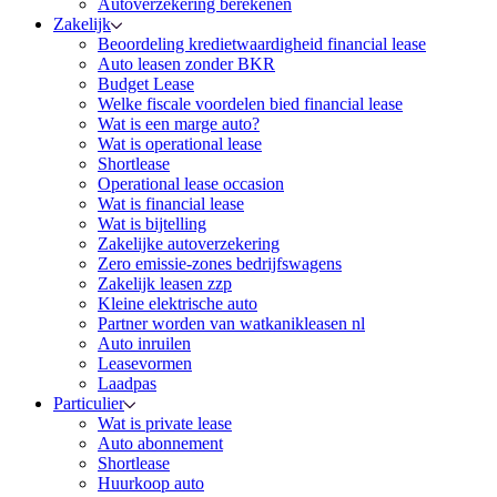
Autoverzekering berekenen
Zakelijk
Beoordeling kredietwaardigheid financial lease
Auto leasen zonder BKR
Budget Lease
Welke fiscale voordelen bied financial lease
Wat is een marge auto?
Wat is operational lease
Shortlease
Operational lease occasion
Wat is financial lease
Wat is bijtelling
Zakelijke autoverzekering
Zero emissie-zones bedrijfswagens
Zakelijk leasen zzp
Kleine elektrische auto
Partner worden van watkanikleasen nl
Auto inruilen
Leasevormen
Laadpas
Particulier
Wat is private lease
Auto abonnement
Shortlease
Huurkoop auto