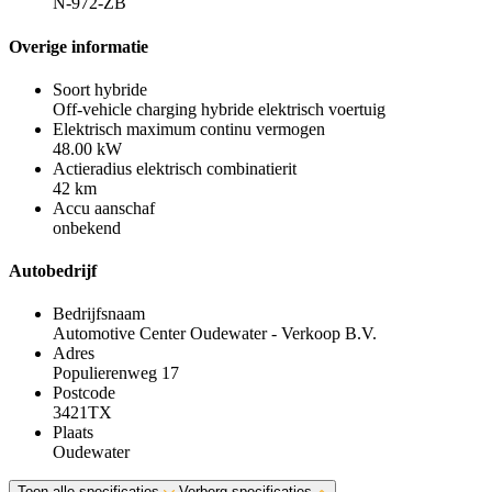
N-972-ZB
Overige informatie
Soort hybride
Off-vehicle charging hybride elektrisch voertuig
Elektrisch maximum continu vermogen
48.00 kW
Actieradius elektrisch combinatierit
42 km
Accu aanschaf
onbekend
Autobedrijf
Bedrijfsnaam
Automotive Center Oudewater - Verkoop B.V.
Adres
Populierenweg 17
Postcode
3421TX
Plaats
Oudewater
Toon alle specificaties
Verberg specificaties