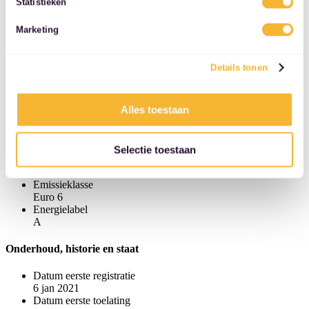
Vermogen (gecombineerd)
Statistieken
services.
405 pk (298 kW)
Tankinhoud
Marketing
91 l
Interieur
Details tonen
Aantal zitplaatsen
5
Alles toestaan
Milieu
Selectie toestaan
CO₂-uitstoot
88 g/km
Emissieklasse
Euro 6
Energielabel
A
Onderhoud, historie en staat
Datum eerste registratie
6 jan 2021
Datum eerste toelating