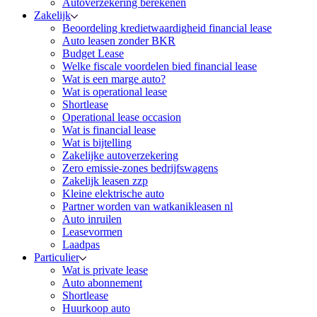
Autoverzekering berekenen
Zakelijk
Beoordeling kredietwaardigheid financial lease
Auto leasen zonder BKR
Budget Lease
Welke fiscale voordelen bied financial lease
Wat is een marge auto?
Wat is operational lease
Shortlease
Operational lease occasion
Wat is financial lease
Wat is bijtelling
Zakelijke autoverzekering
Zero emissie-zones bedrijfswagens
Zakelijk leasen zzp
Kleine elektrische auto
Partner worden van watkanikleasen nl
Auto inruilen
Leasevormen
Laadpas
Particulier
Wat is private lease
Auto abonnement
Shortlease
Huurkoop auto