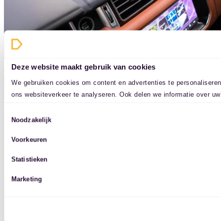
Deze website maakt gebruik van cookies
We gebruiken cookies om content en advertenties te personaliseren
ons websiteverkeer te analyseren. Ook delen we informatie over uw
social media, adverteren en analyse. Deze partners kunnen deze g
Toestemmingsselectie
aan ze heeft verstrekt of die ze hebben verzameld op basis van uw
Noodzakelijk
Voorkeuren
Statistieken
Marketing