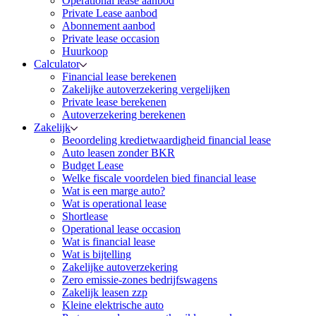
Operational lease aanbod
Private Lease aanbod
Abonnement aanbod
Private lease occasion
Huurkoop
Calculator
Financial lease berekenen
Zakelijke autoverzekering vergelijken
Private lease berekenen
Autoverzekering berekenen
Zakelijk
Beoordeling kredietwaardigheid financial lease
Auto leasen zonder BKR
Budget Lease
Welke fiscale voordelen bied financial lease
Wat is een marge auto?
Wat is operational lease
Shortlease
Operational lease occasion
Wat is financial lease
Wat is bijtelling
Zakelijke autoverzekering
Zero emissie-zones bedrijfswagens
Zakelijk leasen zzp
Kleine elektrische auto