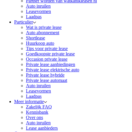
Partner worden van watkanikleasen nl
Auto inruilen
Leasevormen
Laadpas
Particulier
Wat is private lease
Auto abonnement
Shortlease
Huurkoop auto
Tips voor private lease
Goedkoopste private lease
Occasion private lease
Private lease aanbiedingen
Private lease elektrische auto
Private lease hybride
Private lease automaat
Auto inruilen
Leasevormen
Laadpas
Meer informatie
Zakelijk FAQ
Kennisbank
Over ons
Auto inruilen
Lease aanbieders