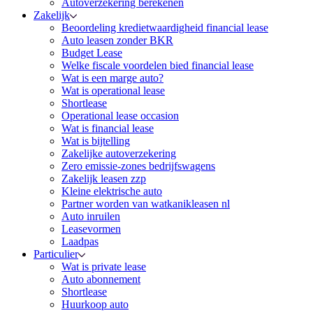
Autoverzekering berekenen
Zakelijk
Beoordeling kredietwaardigheid financial lease
Auto leasen zonder BKR
Budget Lease
Welke fiscale voordelen bied financial lease
Wat is een marge auto?
Wat is operational lease
Shortlease
Operational lease occasion
Wat is financial lease
Wat is bijtelling
Zakelijke autoverzekering
Zero emissie-zones bedrijfswagens
Zakelijk leasen zzp
Kleine elektrische auto
Partner worden van watkanikleasen nl
Auto inruilen
Leasevormen
Laadpas
Particulier
Wat is private lease
Auto abonnement
Shortlease
Huurkoop auto