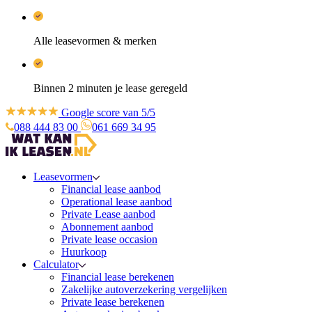
Alle leasevormen & merken
Binnen 2 minuten je lease geregeld
Google score van 5/5
088 444 83 00
061 669 34 95
Leasevormen
Financial lease aanbod
Operational lease aanbod
Private Lease aanbod
Abonnement aanbod
Private lease occasion
Huurkoop
Calculator
Financial lease berekenen
Zakelijke autoverzekering vergelijken
Private lease berekenen