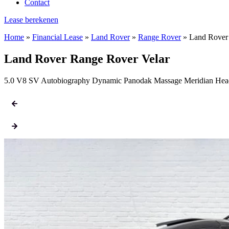
Contact
Lease berekenen
Home
»
Financial Lease
»
Land Rover
»
Range Rover
»
Land Rover
Land Rover Range Rover Velar
5.0 V8 SV Autobiography Dynamic Panodak Massage Meridian Head