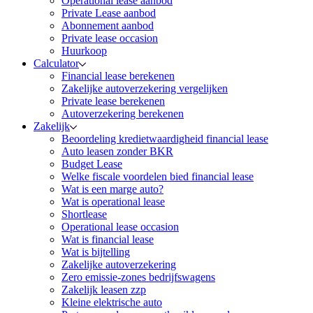
Operational lease aanbod
Private Lease aanbod
Abonnement aanbod
Private lease occasion
Huurkoop
Calculator
Financial lease berekenen
Zakelijke autoverzekering vergelijken
Private lease berekenen
Autoverzekering berekenen
Zakelijk
Beoordeling kredietwaardigheid financial lease
Auto leasen zonder BKR
Budget Lease
Welke fiscale voordelen bied financial lease
Wat is een marge auto?
Wat is operational lease
Shortlease
Operational lease occasion
Wat is financial lease
Wat is bijtelling
Zakelijke autoverzekering
Zero emissie-zones bedrijfswagens
Zakelijk leasen zzp
Kleine elektrische auto