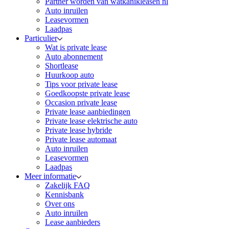
Partner worden van watkanikleasen nl
Auto inruilen
Leasevormen
Laadpas
Particulier
Wat is private lease
Auto abonnement
Shortlease
Huurkoop auto
Tips voor private lease
Goedkoopste private lease
Occasion private lease
Private lease aanbiedingen
Private lease elektrische auto
Private lease hybride
Private lease automaat
Auto inruilen
Leasevormen
Laadpas
Meer informatie
Zakelijk FAQ
Kennisbank
Over ons
Auto inruilen
Lease aanbieders