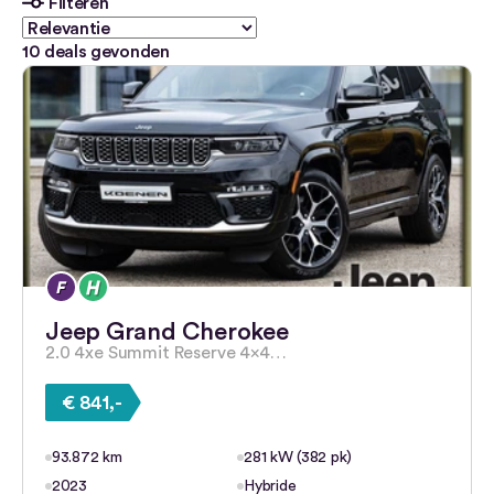
Filteren
10
deals gevonden
Jeep Grand Cherokee
2.0 4xe Summit Reserve 4×4…
€ 841,-
93.872 km
281 kW (382 pk)
2023
Hybride