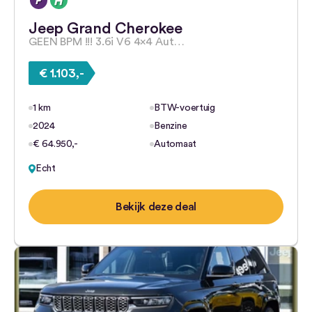
Jeep Grand Cherokee
GEEN BPM !!! 3.6i V6 4×4 Aut…
€ 1.103,-
1 km
BTW-voertuig
2024
Benzine
€ 64.950,-
Automaat
Echt
Bekijk deze deal