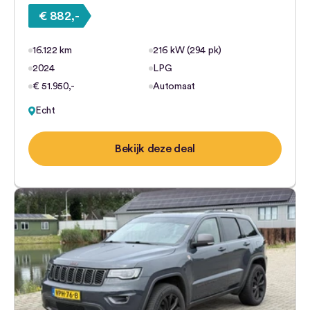
€ 882,-
16.122 km
216 kW (294 pk)
2024
LPG
€ 51.950,-
Automaat
Echt
Bekijk deze deal