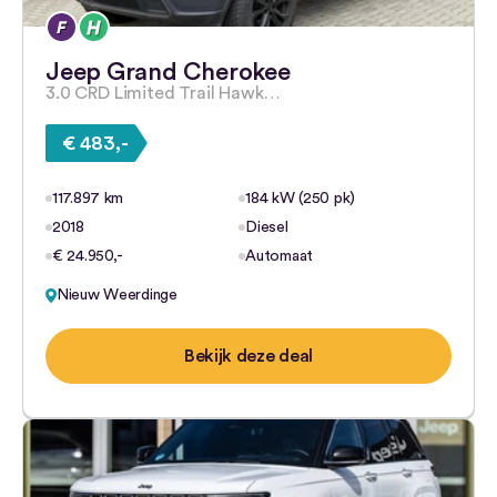
Jeep Grand Cherokee
3.0 CRD Limited Trail Hawk…
€ 483,-
117.897 km
184 kW (250 pk)
2018
Diesel
€ 24.950,-
Automaat
Nieuw Weerdinge
Bekijk deze deal