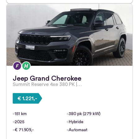
Jeep Grand Cherokee
Summit Reserve 4xe 380 PK |…
€ 1.221,-
151 km
380 pk (279 kW)
2025
Hybride
€ 71.909,-
Automaat