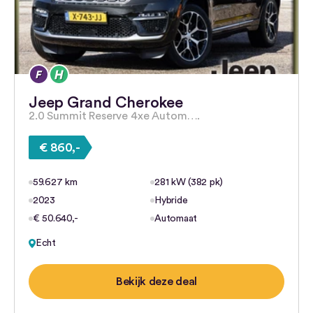
Jeep Grand Cherokee
2.0 Summit Reserve 4xe Autom….
€ 860,-
59.627 km
281 kW (382 pk)
2023
Hybride
€ 50.640,-
Automaat
Echt
Bekijk deze deal