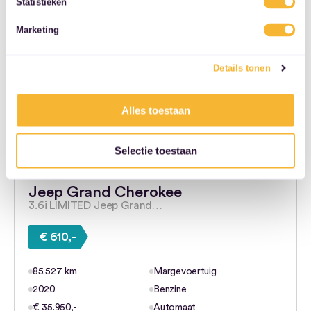
Statistieken
services.
Marketing
Details tonen
Alles toestaan
Selectie toestaan
Jeep Grand Cherokee
3.6i LIMITED Jeep Grand…
€ 610,-
85.527 km
Margevoertuig
2020
Benzine
€ 35.950,-
Automaat