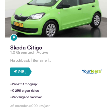
Skoda Citigo
1.0 Greentech Active
Hatchback | Benzine |…
€ 218,-
Proefrit mogelijk
€ 295 eigen risico
Vervangend vervoer
36 maanden
5000 km/jaar