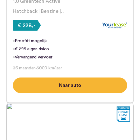
1.0 Greentech Active
Hatchback | Benzine |…
€ 228,-
Proefrit mogelijk
€ 295 eigen risico
Vervangend vervoer
36 maanden
5000 km/jaar
Naar auto