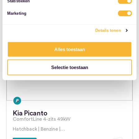
Statistieken
36 maanden
5000 km/jaar
services.
Marketing
Naar auto
Details tonen
Alles toestaan
Selectie toestaan
Kia Picanto
ComfortLine 4-zits 49kW
Hatchback | Benzine |…