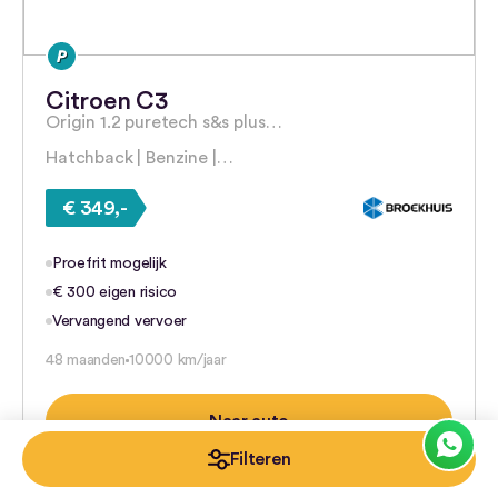
Citroen C3
Origin 1.2 puretech s&s plus…
Hatchback | Benzine |…
€ 349,-
Proefrit mogelijk
€ 300 eigen risico
Vervangend vervoer
48 maanden
10000 km/jaar
Naar auto
Filteren