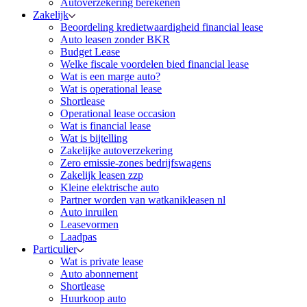
Autoverzekering berekenen
Zakelijk
Beoordeling kredietwaardigheid financial lease
Auto leasen zonder BKR
Budget Lease
Welke fiscale voordelen bied financial lease
Wat is een marge auto?
Wat is operational lease
Shortlease
Operational lease occasion
Wat is financial lease
Wat is bijtelling
Zakelijke autoverzekering
Zero emissie-zones bedrijfswagens
Zakelijk leasen zzp
Kleine elektrische auto
Partner worden van watkanikleasen nl
Auto inruilen
Leasevormen
Laadpas
Particulier
Wat is private lease
Auto abonnement
Shortlease
Huurkoop auto