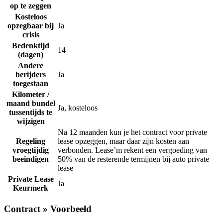
op te zeggen
Kosteloos
opzegbaar bij
Ja
crisis
Bedenktijd
14
(dagen)
Andere
berijders
Ja
toegestaan
Kilometer /
maand bundel
Ja, kosteloos
tussentijds te
wijzigen
Na 12 maanden kun je het contract voor private
Regeling
lease opzeggen, maar daar zijn kosten aan
vroegtijdig
verbonden. Lease’m rekent een vergoeding van
beeindigen
50% van de resterende termijnen bij auto private
lease
Private Lease
Ja
Keurmerk
Contract » Voorbeeld