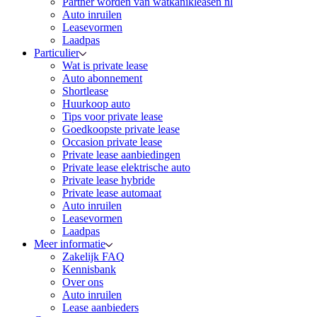
Partner worden van watkanikleasen nl
Auto inruilen
Leasevormen
Laadpas
Particulier
Wat is private lease
Auto abonnement
Shortlease
Huurkoop auto
Tips voor private lease
Goedkoopste private lease
Occasion private lease
Private lease aanbiedingen
Private lease elektrische auto
Private lease hybride
Private lease automaat
Auto inruilen
Leasevormen
Laadpas
Meer informatie
Zakelijk FAQ
Kennisbank
Over ons
Auto inruilen
Lease aanbieders