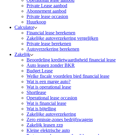
Operational lease aanbod
Private Lease aanbod
Abonnement aanbod
Private lease occasion
Huurkoop
Calculator
Financial lease berekenen
Zakelijke autoverzekering vergelijken
Private lease berekenen
Autoverzekering berekenen
Zakelijk
Beoordeling kredietwaardigheid financial lease
Auto leasen zonder BKR
Budget Lease
Welke fiscale voordelen bied financial lease
Wat is een marge auto?
Wat is operational lease
Shortlease
Operational lease occasion
Wat is financial lease
Wat is bijtelling
Zakelijke autoverzekering
Zero emissie-zones bedrijfswagens
Zakelijk leasen zzp
Kleine elektrische auto