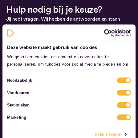
Hulp nodig bij je keuze?
Jij hebt vragen. Wij hebben de antwoorden en staan
klaar om ze aan je te geven. Neem contact op.
Ontdek het aanbod
Deze website maakt gebruik van cookies
088 444 83 00
We gebruiken cookies om content en advertenties te
info@watkanikleasen.nl
personaliseren, om functies voor social media te bieden en om
ons websiteverkeer te analyseren. Ook delen we informatie over
Toestemmingsselectie
uw gebruik van onze site met onze partners voor social media,
Noodzakelijk
adverteren en analyse. Deze partners kunnen deze gegevens
Voorkeuren
combineren met andere informatie die u aan ze heeft verstrekt
of die ze hebben verzameld op basis van uw gebruik van hun
Statistieken
services.
Marketing
Openingstijden
Ma t/m vr 8:00 - 18:00
Details tonen
Za: 10:00 - 18:00