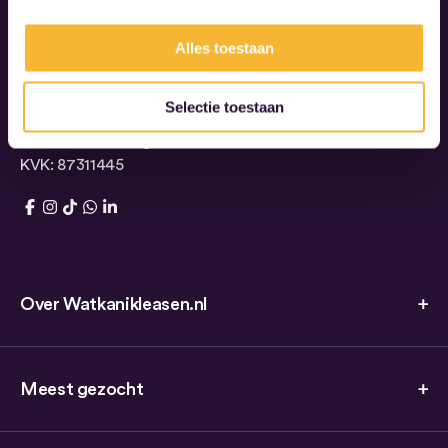
Zondag: Gesloten
Alles toestaan
088 444 83 00
061 669 34 95
Selectie toestaan
Saturnusstraat 95
2516 AG Den Haag
KVK: 87311445
Over Watkanikleasen.nl
Meest gezocht