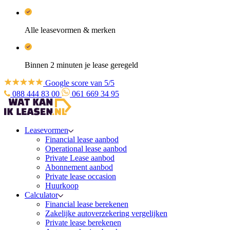
Alle leasevormen & merken
Binnen 2 minuten je lease geregeld
Google score van 5/5
088 444 83 00
061 669 34 95
Leasevormen
Financial lease aanbod
Operational lease aanbod
Private Lease aanbod
Abonnement aanbod
Private lease occasion
Huurkoop
Calculator
Financial lease berekenen
Zakelijke autoverzekering vergelijken
Private lease berekenen