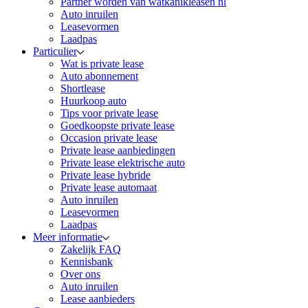
Partner worden van watkanikleasen nl
Auto inruilen
Leasevormen
Laadpas
Particulier
Wat is private lease
Auto abonnement
Shortlease
Huurkoop auto
Tips voor private lease
Goedkoopste private lease
Occasion private lease
Private lease aanbiedingen
Private lease elektrische auto
Private lease hybride
Private lease automaat
Auto inruilen
Leasevormen
Laadpas
Meer informatie
Zakelijk FAQ
Kennisbank
Over ons
Auto inruilen
Lease aanbieders