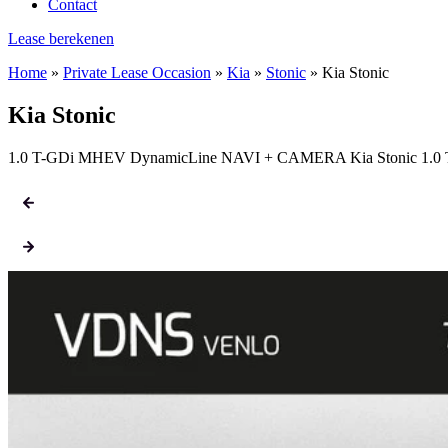
Contact
Lease berekenen
Home
»
Private Lease Occasion
»
Kia
»
Stonic
»
Kia Stonic
Kia Stonic
1.0 T-GDi MHEV DynamicLine NAVI + CAMERA Kia Stonic 1