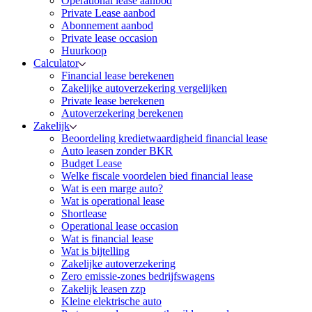
Operational lease aanbod
Private Lease aanbod
Abonnement aanbod
Private lease occasion
Huurkoop
Calculator
Financial lease berekenen
Zakelijke autoverzekering vergelijken
Private lease berekenen
Autoverzekering berekenen
Zakelijk
Beoordeling kredietwaardigheid financial lease
Auto leasen zonder BKR
Budget Lease
Welke fiscale voordelen bied financial lease
Wat is een marge auto?
Wat is operational lease
Shortlease
Operational lease occasion
Wat is financial lease
Wat is bijtelling
Zakelijke autoverzekering
Zero emissie-zones bedrijfswagens
Zakelijk leasen zzp
Kleine elektrische auto