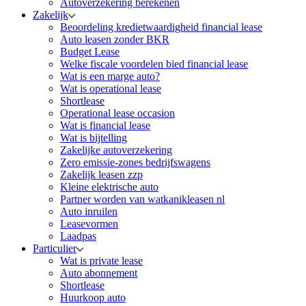
Autoverzekering berekenen
Zakelijk
Beoordeling kredietwaardigheid financial lease
Auto leasen zonder BKR
Budget Lease
Welke fiscale voordelen bied financial lease
Wat is een marge auto?
Wat is operational lease
Shortlease
Operational lease occasion
Wat is financial lease
Wat is bijtelling
Zakelijke autoverzekering
Zero emissie-zones bedrijfswagens
Zakelijk leasen zzp
Kleine elektrische auto
Partner worden van watkanikleasen nl
Auto inruilen
Leasevormen
Laadpas
Particulier
Wat is private lease
Auto abonnement
Shortlease
Huurkoop auto