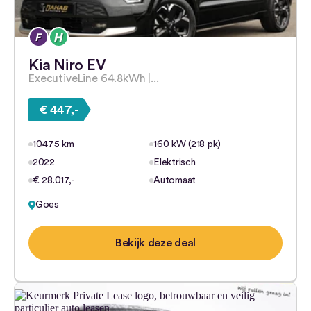
Kia Niro EV
ExecutiveLine 64.8kWh |...
€ 447,-
10.475 km
160 kW (218 pk)
2022
Elektrisch
€ 28.017,-
Automaat
Goes
Bekijk deze deal