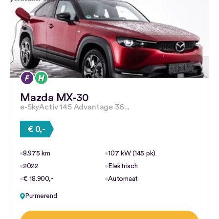
Mazda MX-30
e-SkyActiv 145 Advantage 36...
€ 0,-
8.975 km
107 kW (145 pk)
2022
Elektrisch
€ 18.900,-
Automaat
Purmerend