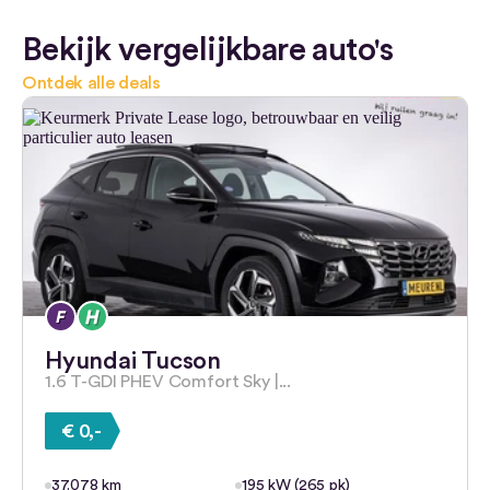
Bekijk vergelijkbare auto's
Ontdek alle deals
Hyundai Tucson
1.6 T-GDI PHEV Comfort Sky |...
€ 0,-
37.078 km
195 kW (265 pk)