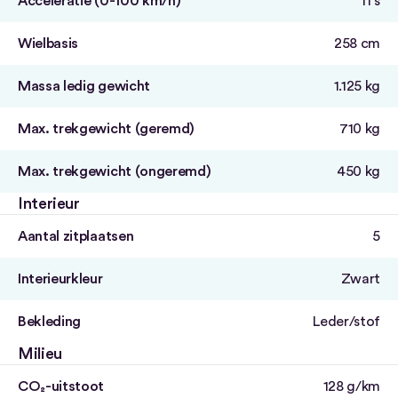
Acceleratie (0-100 km/h)
11 s
Wielbasis
258 cm
Massa ledig gewicht
1.125 kg
Max. trekgewicht (geremd)
710 kg
Max. trekgewicht (ongeremd)
450 kg
Interieur
Aantal zitplaatsen
5
Interieurkleur
Zwart
Bekleding
Leder/stof
Milieu
CO₂-uitstoot
128 g/km