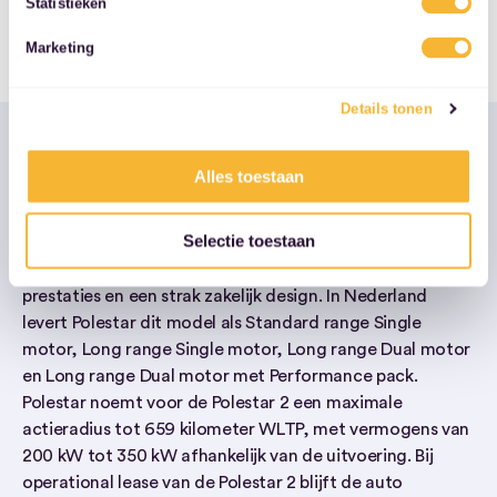
Statistieken
services.
Marketing
Details tonen
Alles toestaan
Polestar 2 Operational lease
Selectie toestaan
De Polestar 2 is een volledig elektrische fastback in de
middenklasse met een duidelijke focus op rijbereik,
prestaties en een strak zakelijk design. In Nederland
levert Polestar dit model als Standard range Single
motor, Long range Single motor, Long range Dual motor
en Long range Dual motor met Performance pack.
Polestar noemt voor de Polestar 2 een maximale
actieradius tot 659 kilometer WLTP, met vermogens van
200 kW tot 350 kW afhankelijk van de uitvoering. Bij
operational lease van de Polestar 2 blijft de auto