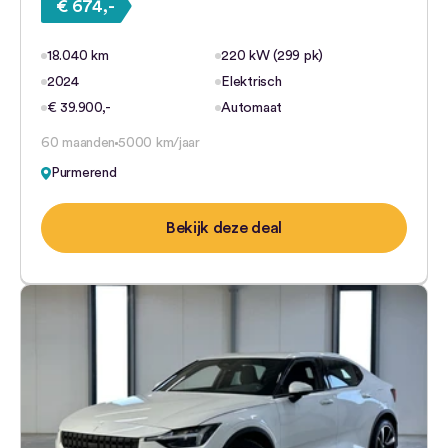
€ 674,-
18.040 km
220 kW (299 pk)
2024
Elektrisch
€ 39.900,-
Automaat
60 maanden
5000 km/jaar
Purmerend
Bekijk deze deal