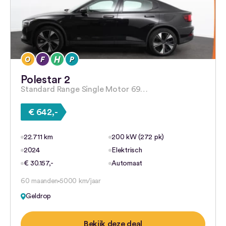
Polestar 2
Standard Range Single Motor 69…
€ 642,-
22.711 km
200 kW (272 pk)
2024
Elektrisch
€ 30.157,-
Automaat
60 maanden
5000 km/jaar
Geldrop
Bekijk deze deal