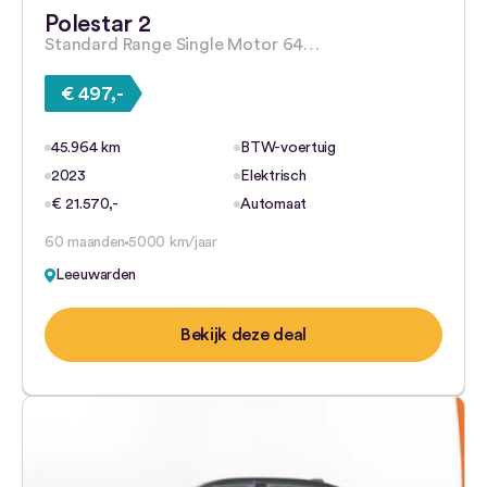
Polestar 2
Standard Range Single Motor 64…
€ 497,-
45.964 km
BTW-voertuig
2023
Elektrisch
€ 21.570,-
Automaat
60 maanden
5000 km/jaar
Leeuwarden
Bekijk deze deal