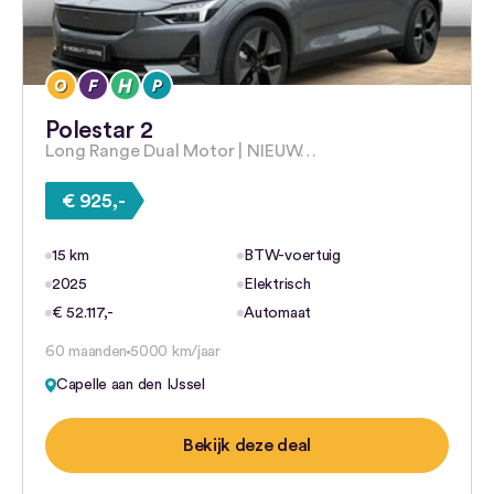
Polestar 2
Long Range Dual Motor | NIEUW…
€ 925,-
15 km
BTW-voertuig
2025
Elektrisch
€ 52.117,-
Automaat
60 maanden
5000 km/jaar
Capelle aan den IJssel
Bekijk deze deal