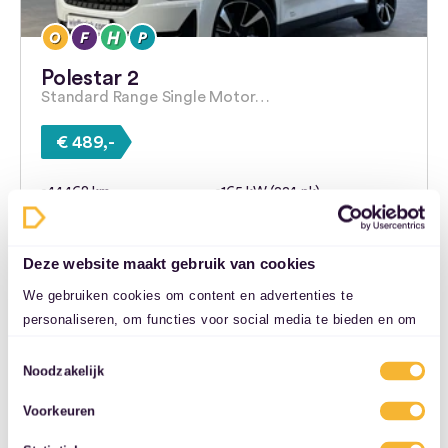
Polestar 2
Standard Range Single Motor…
€ 489,-
44.468 km
165 kW (224 pk)
2023
Elektrisch
€ 21.446,-
Automaat
Deze website maakt gebruik van cookies
60 maanden
5000 km/jaar
We gebruiken cookies om content en advertenties te
Denekamp
personaliseren, om functies voor social media te bieden en om
ons websiteverkeer te analyseren. Ook delen we informatie over
Toestemmingsselectie
Bekijk deze deal
uw gebruik van onze site met onze partners voor social media,
Noodzakelijk
adverteren en analyse. Deze partners kunnen deze gegevens
Voorkeuren
combineren met andere informatie die u aan ze heeft verstrekt
of die ze hebben verzameld op basis van uw gebruik van hun