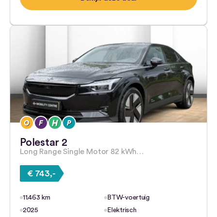
Polestar 2
Long Range Single Motor 82 kWh…
€ 743,-
11.463 km
BTW-voertuig
2025
Elektrisch