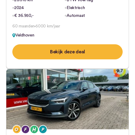
20.610 km
BTW-voertuig
2024
Elektrisch
€ 36.950,-
Automaat
60 maanden
5000 km/jaar
Veldhoven
Bekijk deze deal