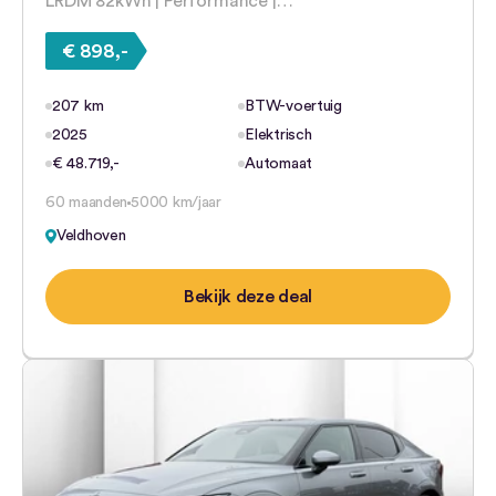
LRDM 82kWh | Performance |…
€ 898,-
207 km
BTW-voertuig
2025
Elektrisch
€ 48.719,-
Automaat
60 maanden
5000 km/jaar
Veldhoven
Bekijk deze deal