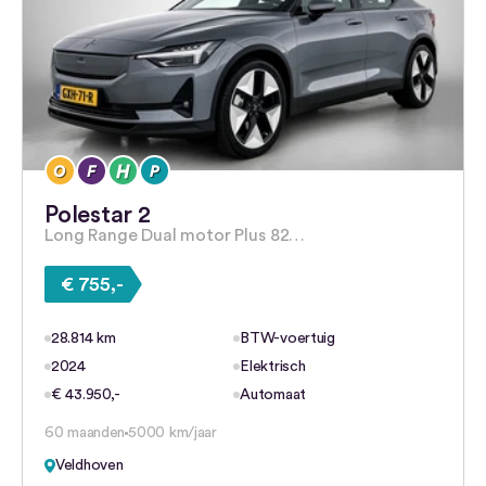
Polestar 2
Long Range Dual motor Plus 82…
€ 755,-
28.814 km
BTW-voertuig
2024
Elektrisch
€ 43.950,-
Automaat
60 maanden
5000 km/jaar
Veldhoven