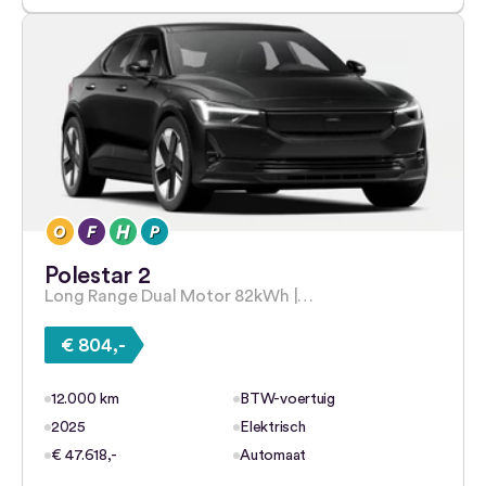
Polestar 2
Long Range Dual Motor 82kWh |…
€ 804,-
12.000 km
BTW-voertuig
2025
Elektrisch
€ 47.618,-
Automaat