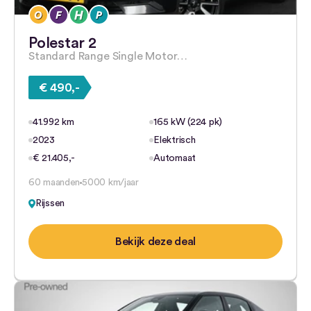
Polestar 2
Standard Range Single Motor…
€ 490,-
41.992 km
165 kW (224 pk)
2023
Elektrisch
€ 21.405,-
Automaat
60 maanden
5000 km/jaar
Rijssen
Bekijk deze deal