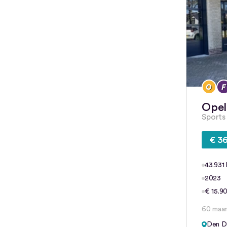
Opel
Sports
€ 36
43.931
2023
€ 15.90
60 maa
Den D