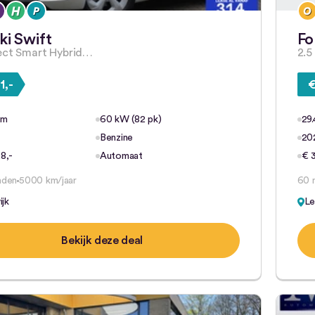
ki Swift
Fo
lect Smart Hybrid…
2.5
1,-
€
km
60 kW (82 pk)
29
Benzine
20
8,-
Automaat
€ 3
nden
5000 km/jaar
60 
jk
Le
Bekijk deze deal