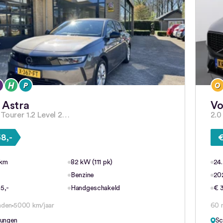
 Astra
Vo
 Tourer 1.2 Level 2…
2.0
8,-
€
 km
82 kW (111 pk)
24
Benzine
20
5,-
Handgeschakeld
€ 3
nden
5000 km/jaar
60 
ungen
Sc