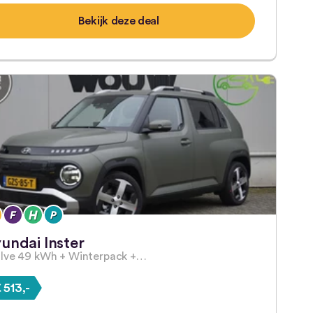
Bekijk deze deal
undai Inster
lve 49 kWh + Winterpack +…
 513,-