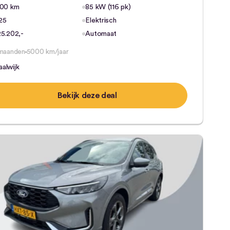
500 km
85 kW (116 pk)
25
Elektrisch
25.202,-
Automaat
maanden
5000 km/jaar
alwijk
Bekijk deze deal