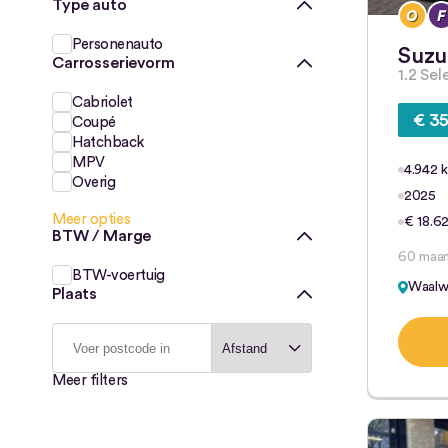
Type auto
Personenauto
Suzu
Carrosserievorm
1.2 Se
Cabriolet
€ 35
Coupé
Hatchback
MPV
4.942 
Overig
2025
Meer opties
€ 18.62
BTW / Marge
60 maa
BTW-voertuig
Waalwi
Plaats
Meer filters