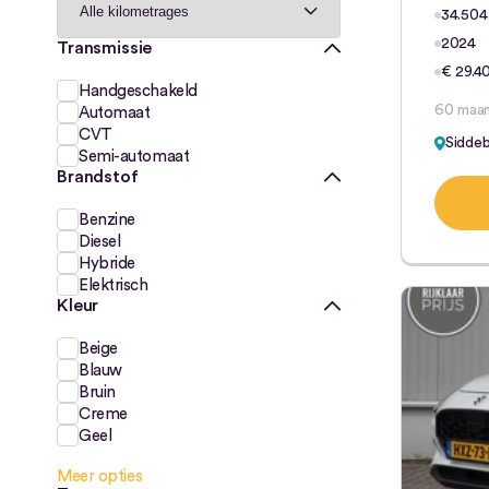
34.504
2024
Transmissie
€ 29.4
Handgeschakeld
60 maa
Automaat
CVT
Sidde
Semi-automaat
Brandstof
Benzine
Diesel
Hybride
Elektrisch
Kleur
Beige
Blauw
Bruin
Creme
Geel
Meer opties