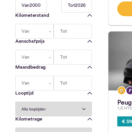
Van
2000
Tot
2026
Kilometerstand
Aanschafprijs
Maandbedrag
Looptijd
Peug
1.6 HY
Kilometrage
€ 51