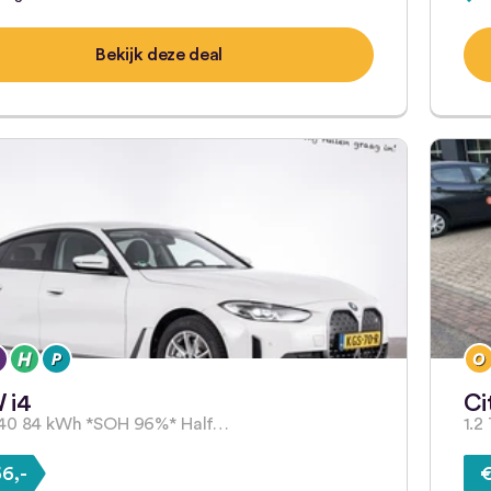
Bekijk deze deal
 i4
Ci
e40 84 kWh *SOH 96%* Half…
1.2
6,-
€