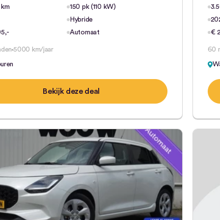
 km
150 pk (110 kW)
3.
Hybride
20
05,-
Automaat
€ 
nden
5000 km/jaar
60 
buren
Wa
Bekijk deze deal