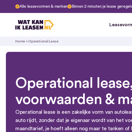
Alle leasevormen & merken
Binnen 2 minuten je lease geregel
Leasevor
Financial 
Home
»
Operational Lease
Operation
Private L
Abonneme
Private le
Huurkoop
Operational lease,
voorwaarden & ma
Operational lease is een zakelijke vorm van autole
auto rijdt, zonder dat je eigenaar wordt van het voe
maandtarief, je hoeft alleen nog maar te tanken of 