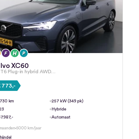
lvo XC60
 T6 Plug-in hybrid AWD…
 773,-
.730 km
257 kW (349 pk)
23
Hybride
7.987,-
Automaat
maanden
5000 km/jaar
hijndel