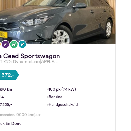
a Ceed Sportswagon
 T-GDi DynamicLine|APPLE…
 372,-
.890 km
100 pk (74 kW)
24
Benzine
7.228,-
Handgeschakeld
maanden
10000 km/jaar
ek En Donk