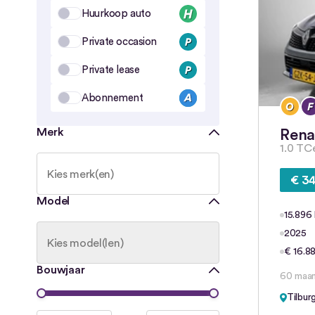
Huurkoop auto
Private occasion
Private lease
Abonnement
Merk
Rena
1.0 TC
€ 34
Model
15.896
2025
€ 16.88
Bouwjaar
60 maa
Tilbur