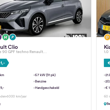
ult Clio
Ki
e 90 GPF techno Renault…
1.0
1,-
€
 km
67 kW (91 pk)
21
Benzine
20
9,-
Handgeschakeld
€ 1
nden
5000 km/jaar
60 
g
Be