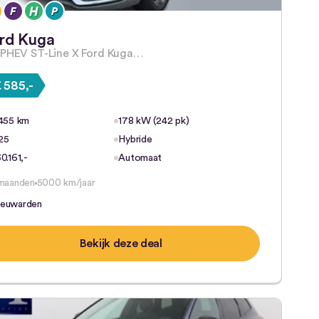
rd Kuga
 PHEV ST-Line X Ford Kuga…
 585,-
.455 km
178 kW (242 pk)
25
Hybride
0.161,-
Automaat
maanden
5000 km/jaar
euwarden
Bekijk deze deal