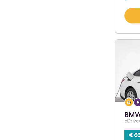
BMW
eDriv
€ 66