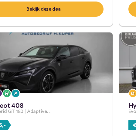
Bekijk deze deal
eot 408
Hy
brid GT 180 | Adaptive…
Evo
6,-
€