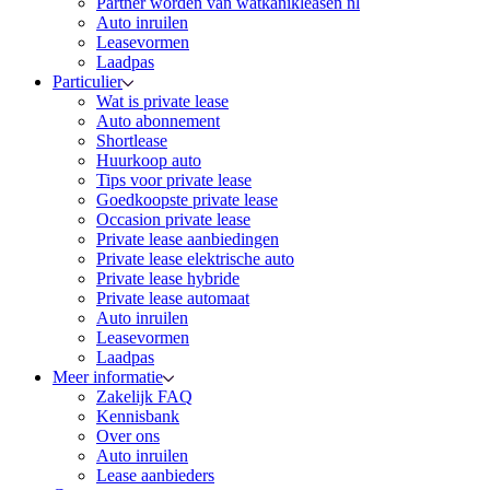
Partner worden van watkanikleasen nl
Auto inruilen
Leasevormen
Laadpas
Particulier
Wat is private lease
Auto abonnement
Shortlease
Huurkoop auto
Tips voor private lease
Goedkoopste private lease
Occasion private lease
Private lease aanbiedingen
Private lease elektrische auto
Private lease hybride
Private lease automaat
Auto inruilen
Leasevormen
Laadpas
Meer informatie
Zakelijk FAQ
Kennisbank
Over ons
Auto inruilen
Lease aanbieders