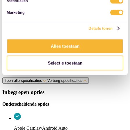
Statistieken
services.
Emissieklasse
AX
Marketing
Autobedrijf
Details tonen
Bedrijfsnaam
Eurocars
Adres
Alles toestaan
Havenstraat 28
Postcode
5347KK
Selectie toestaan
Plaats
Oss
Toon alle specificaties
Verberg specificaties
Inbegrepen opties
Onderscheidende opties
Apple Carplay/Android Auto