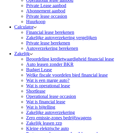
Operational lease aanbod
Private Lease aanbod
Abonnement aanbod
Private lease occasion
Huurkoop
Calculator
Financial lease berekenen
Zakelijke autoverzekering vergelijken
Private lease berekenen
Autoverzekering berekenen
Zakelijk
Beoordeling kredietwaardigheid financial lease
Auto leasen zonder BKR
Budget Lease
Welke fiscale voordelen bied financial lease
Wat is een marge auto?
Wat is operational lease
Shortlease
Operational lease occasion
Wat is financial lease
Wat is bijtelling
Zakelijke autoverzekering
Zero emissie-zones bedrijfswagens
Zakelijk leasen zzp
Kleine elektrische auto