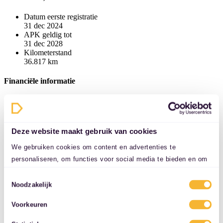
Datum eerste registratie
31 dec 2024
APK geldig tot
31 dec 2028
Kilometerstand
36.817 km
Financiële informatie
Nieuwprijs
€ 28.820
Motorrijtuigenbelasting
€ 53 - € 57 p/m
Deze website maakt gebruik van cookies
Bijtellingspercentage
16%
We gebruiken cookies om content en advertenties te
personaliseren, om functies voor social media te bieden en om
Identificatie
ons websiteverkeer te analyseren. Ook delen we informatie over
Toestemmingsselectie
uw gebruik van onze site met onze partners voor social media,
Kenteken
Noodzakelijk
GZL-02-V
adverteren en analyse. Deze partners kunnen deze gegevens
Voorkeuren
combineren met andere informatie die u aan ze heeft verstrekt
Overige informatie
of die ze hebben verzameld op basis van uw gebruik van hun