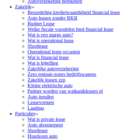
Autoverzekering berekenen
Zakelijk
Beoordeling kredietwaardigheid financial lease
Auto leasen zonder BKR
Budget Lease
Welke fiscale voordelen bied financial lease
Wat is een marge auto?
Wat is operational lease
Shortlease
Operational lease occasion
Wat is financial lease
Wat is bijtelling
Zakelijke autoverzekering
Zero emissie-zones bedrijfswagens
Zakelijk leasen zzp
Kleine elektrische auto
Partner worden van watkanikleasen nl
Auto inruilen
Leasevormen
Laadpas
Particulier
Wat is private lease
Auto abonnement
Shortlease
Huurkoop auto