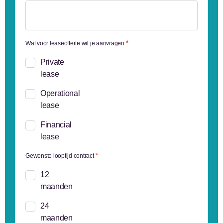
*
Wat voor leaseofferte wil je aanvragen
Private
lease
Operational
lease
Financial
lease
*
Gewenste looptijd contract
12
maanden
24
maanden