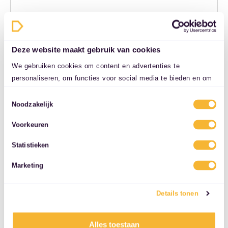
155.250 km
165 pk (121 kW)
2018
Benzine
€ 16.950,-
Automaat
Deze website maakt gebruik van cookies
Windraak
We gebruiken cookies om content en advertenties te
personaliseren, om functies voor social media te bieden en om
Bekijk deze deal
ons websiteverkeer te analyseren. Ook delen we informatie over
Toestemmingsselectie
uw gebruik van onze site met onze partners voor social media,
Noodzakelijk
adverteren en analyse. Deze partners kunnen deze gegevens
Voorkeuren
combineren met andere informatie die u aan ze heeft verstrekt
of die ze hebben verzameld op basis van uw gebruik van hun
Statistieken
services.
Marketing
Details tonen
Alles toestaan