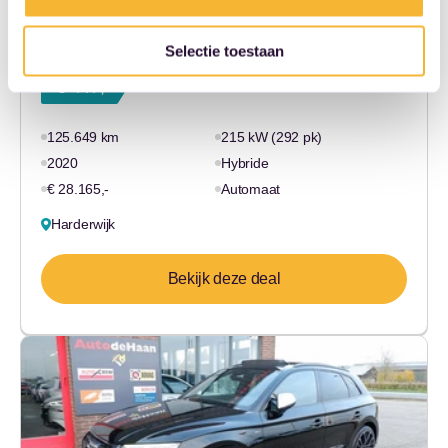
BMW X3
xDrive30e High Executive M...
Selectie toestaan
€ 447,-
125.649 km
215 kW (292 pk)
2020
Hybride
€ 28.165,-
Automaat
Harderwijk
Bekijk deze deal