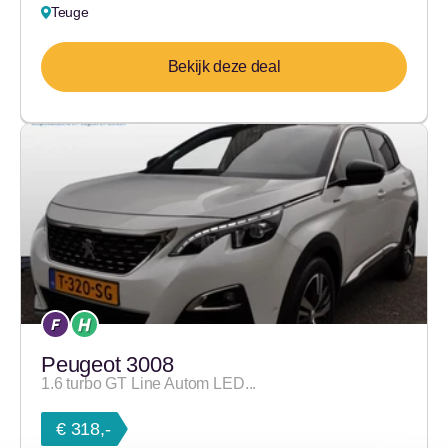
Teuge
Bekijk deze deal
Peugeot 3008
1.6 turbo GT Line Autom LED...
€ 318,-