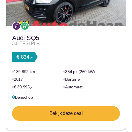
Audi SQ5
3.0 TFSI PL+...
€ 834,-
139.892 km
354 pk (260 kW)
2017
Benzine
€ 39.995,-
Automaat
Benschop
Bekijk deze deal