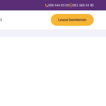
088 444 83 00
061 669 34 95
t
Lease berekenen
ase
dit moment zijn er 718 zakelijke financial lease
ial lease vanaf
€238
per maand.
rd met financial lease. Klik op een model voor
financial lease mogelijkheden voor het merk