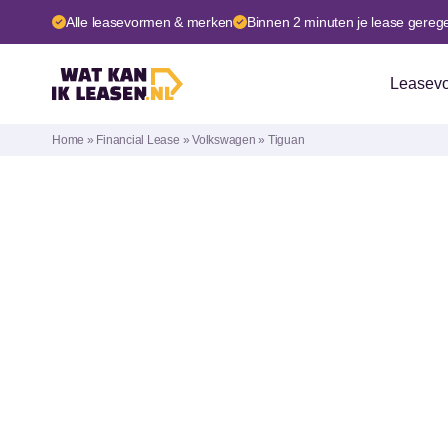
Alle leasevormen & merken
Binnen 2 minuten je lease gereg
Leasev
Financi
Home
»
Financial Lease
»
Volkswagen
»
Tiguan
Operati
Private
Volkswagen Tiguan
Abonne
Private
Huurko
Ben je als ondernemer op zoek naar een passende fin
aanbiedingen beschikbaar voor de Volkswagen Tiguan
Hieronder staan alle beschikbare uitvoeringen van 
meer informatie over de maandbedragen en productsp
Volkswagen.