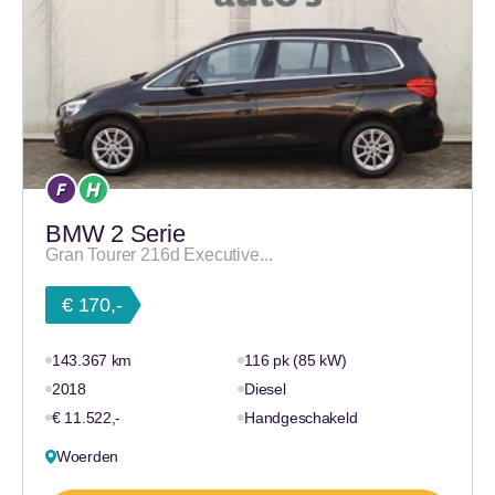
BMW 2 Serie
Gran Tourer 216d Executive...
€ 170,-
143.367 km
116 pk (85 kW)
2018
Diesel
€ 11.522,-
Handgeschakeld
Woerden