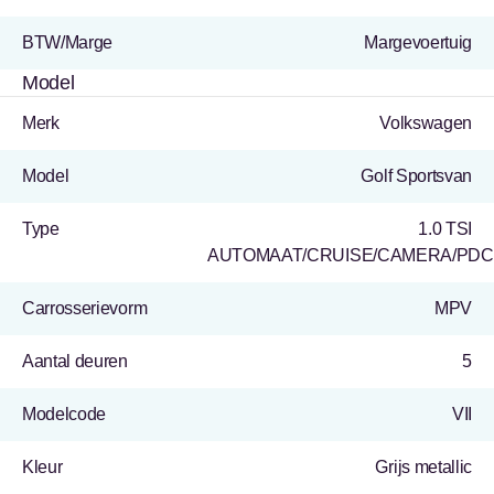
BTW/Marge
Margevoertuig
Model
Merk
Volkswagen
Model
Golf Sportsvan
Type
1.0 TSI
AUTOMAAT/CRUISE/CAMERA/PD
Carrosserievorm
MPV
Aantal deuren
5
Modelcode
VII
Kleur
Grijs metallic