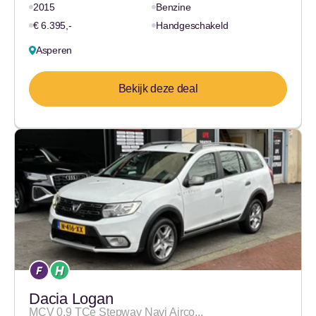
2015
Benzine
€ 6.395,-
Handgeschakeld
Asperen
Bekijk deze deal
Dacia Logan
MCV 0.9 TCe Stepway Navi Airco...