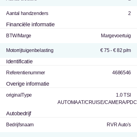
Aantal handzenders
2
Financiële informatie
BTW/Marge
Margevoertuig
Motorrijtuigenbelasting
€ 75 - € 82 p/m
Identificatie
Referentienummer
4686546
Overige informatie
originalType
1.0 TSI
AUTOMAAT/CRUISE/CAMERA/PD
Autobedrijf
Bedrijfsnaam
RVR Auto's