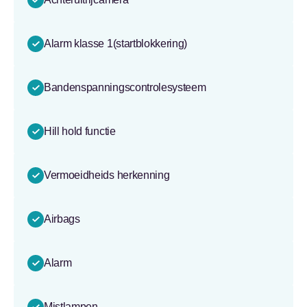
Alarm klasse 1(startblokkering)
Bandenspanningscontrolesysteem
Hill hold functie
Vermoeidheids herkenning
Airbags
Alarm
Mistlampen