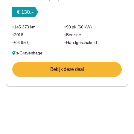
€ 130,-
145.373 km
90 pk (66 kW)
2018
Benzine
€ 6.950,-
Handgeschakeld
's-Gravenhage
Bekijk deze deal