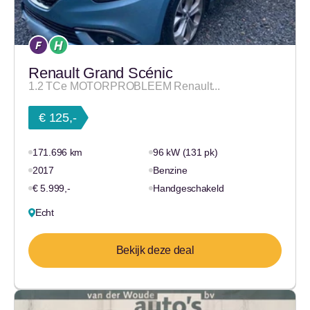
Renault Grand Scénic
1.2 TCe MOTORPROBLEEM Renault...
€ 125,-
171.696 km
96 kW (131 pk)
2017
Benzine
€ 5.999,-
Handgeschakeld
Echt
Bekijk deze deal