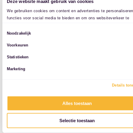
Deze website maakt gebruik van cookies
Elektronisch Stabiliteits Programma
We gebruiken cookies om content en advertenties te personalisere
functies voor social media te bieden en om ons websiteverkeer te
analyseren. Ook delen we informatie over uw gebruik van onze site
Hoofd airbag(s) achter
Toestemmingsselectie
onze partners voor social media, adverteren en analyse. Deze part
Noodzakelijk
kunnen deze gegevens combineren met andere informatie die u aan
Hoofd airbag(s) voor
Voorkeuren
heeft verstrekt of die ze hebben verzameld op basis van uw gebrui
hun services.
Statistieken
Knie airbag(s)
Marketing
Passagiersairbag
Details ton
Unikleur/pastel
Alles toestaan
Selectie toestaan
Vervolgbotsing preventie