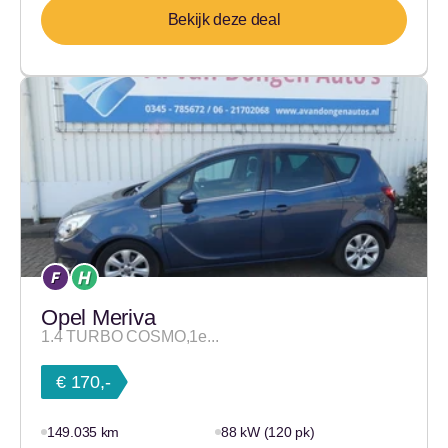
Bekijk deze deal
Opel Meriva
1.4 TURBO COSMO,1e...
€ 170,-
149.035 km
88 kW (120 pk)