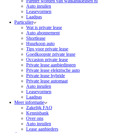
Partner worden van watkanikleasen nl
Auto inruilen
Leasevormen
Laadpas
Particulier
Wat is private lease
Auto abonnement
Shortlease
Huurkoop auto
Tips voor private lease
Goedkoopste private lease
Occasion private lease
Private lease aanbiedingen
Private lease elektrische auto
Private lease hybride
Private lease automaat
Auto inruilen
Leasevormen
Laadpas
Meer informatie
Zakelijk FAQ
Kennisbank
Over ons
Auto inruilen
Lease aanbieders