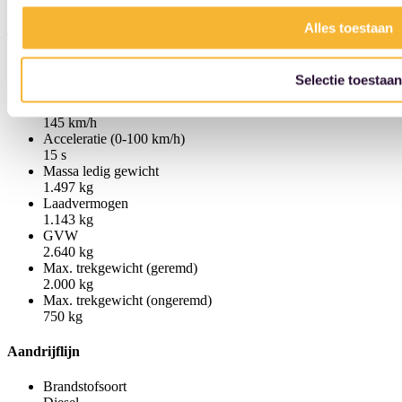
PAINT IMPERIAL BLUE (KNP) (blauw)
Alles toestaan
Technische specificaties
Transmissie
Selectie toestaan
Handgeschakeld (5 versnellingen)
Topsnelheid
145 km/h
Acceleratie (0-100 km/h)
15 s
Massa ledig gewicht
1.497 kg
Laadvermogen
1.143 kg
GVW
2.640 kg
Max. trekgewicht (geremd)
2.000 kg
Max. trekgewicht (ongeremd)
750 kg
Aandrijflijn
Brandstofsoort