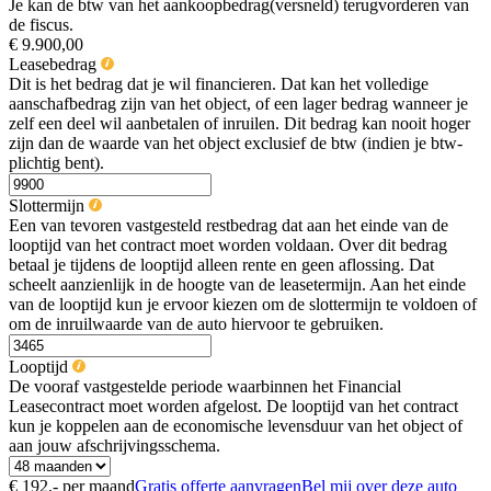
Je kan de btw van het aankoopbedrag(versneld) terugvorderen van
de fiscus.
€ 9.900,00
Leasebedrag
Dit is het bedrag dat je wil financieren. Dat kan het volledige
aanschafbedrag zijn van het object, of een lager bedrag wanneer je
zelf een deel wil aanbetalen of inruilen. Dit bedrag kan nooit hoger
zijn dan de waarde van het object exclusief de btw (indien je btw-
plichtig bent).
Slottermijn
Een van tevoren vastgesteld restbedrag dat aan het einde van de
looptijd van het contract moet worden voldaan. Over dit bedrag
betaal je tijdens de looptijd alleen rente en geen aflossing. Dat
scheelt aanzienlijk in de hoogte van de leasetermijn. Aan het einde
van de looptijd kun je ervoor kiezen om de slottermijn te voldoen of
om de inruilwaarde van de auto hiervoor te gebruiken.
Looptijd
De vooraf vastgestelde periode waarbinnen het Financial
Leasecontract moet worden afgelost. De looptijd van het contract
kun je koppelen aan de economische levensduur van het object of
aan jouw afschrijvingsschema.
€ 192,-
per maand
Gratis offerte aanvragen
Bel mij over deze auto