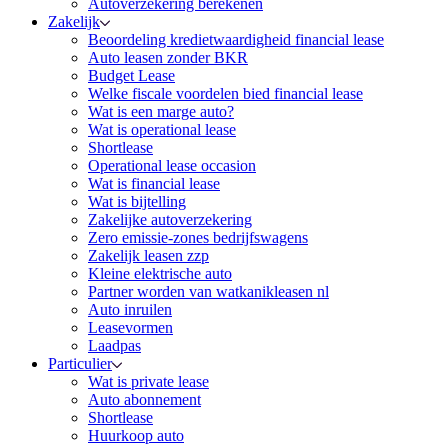
Autoverzekering berekenen
Zakelijk
Beoordeling kredietwaardigheid financial lease
Auto leasen zonder BKR
Budget Lease
Welke fiscale voordelen bied financial lease
Wat is een marge auto?
Wat is operational lease
Shortlease
Operational lease occasion
Wat is financial lease
Wat is bijtelling
Zakelijke autoverzekering
Zero emissie-zones bedrijfswagens
Zakelijk leasen zzp
Kleine elektrische auto
Partner worden van watkanikleasen nl
Auto inruilen
Leasevormen
Laadpas
Particulier
Wat is private lease
Auto abonnement
Shortlease
Huurkoop auto