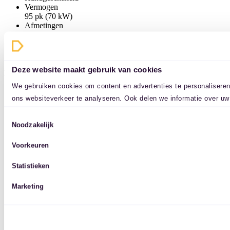
Vermogen
95 pk (70 kW)
Afmetingen
L2H1
Laadvermogen
1.143 kg
Deze website maakt gebruik van cookies
Model
We gebruiken cookies om content en advertenties te personaliseren
Merk
ons websiteverkeer te analyseren. Ook delen we informatie over uw
Peugeot
social media, adverteren en analyse. Deze partners kunnen deze g
Model
Toestemmingsselectie
Expert
aan ze heeft verstrekt of die ze hebben verzameld op basis van uw
Noodzakelijk
Type
1.6 BlueHDI AIRCO CRUISE PDC
Voorkeuren
Categorie
Bedrijfswagen
Statistieken
Carrosserievorm
Bestelbus
Aantal deuren
Marketing
5
Modelreeks
van 2016 tot 2024
Kleur