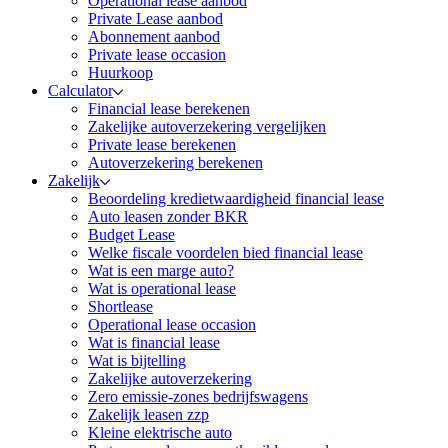
Operational lease aanbod
Private Lease aanbod
Abonnement aanbod
Private lease occasion
Huurkoop
Calculator
Financial lease berekenen
Zakelijke autoverzekering vergelijken
Private lease berekenen
Autoverzekering berekenen
Zakelijk
Beoordeling kredietwaardigheid financial lease
Auto leasen zonder BKR
Budget Lease
Welke fiscale voordelen bied financial lease
Wat is een marge auto?
Wat is operational lease
Shortlease
Operational lease occasion
Wat is financial lease
Wat is bijtelling
Zakelijke autoverzekering
Zero emissie-zones bedrijfswagens
Zakelijk leasen zzp
Kleine elektrische auto