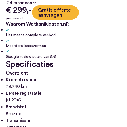
€ 299,-
Gratis offerte
Bel mij over
aanvragen
deze auto
per maand
Waarom Watkanikleasen.nl?
Het meest complete aanbod
Meerdere leasevormen
Google review score van 5/5
Specificaties
Overzicht
Kilometerstand
79.740 km
Eerste registratie
jul 2016
Brandstof
Benzine
Transmissie