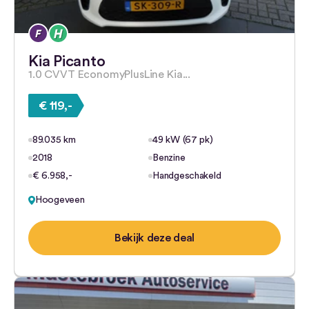
Kia Picanto
1.0 CVVT EconomyPlusLine Kia...
€ 119,-
89.035 km
49 kW (67 pk)
2018
Benzine
€ 6.958,-
Handgeschakeld
Hoogeveen
Bekijk deze deal