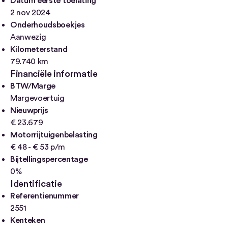
Datum eerste toelating
2 nov 2024
Onderhoudsboekjes
Aanwezig
Kilometerstand
79.740 km
Financiële informatie
BTW/Marge
Margevoertuig
Nieuwprijs
€ 23.679
Motorrijtuigenbelasting
€ 48 - € 53 p/m
Bijtellingspercentage
0%
Identificatie
Referentienummer
2551
Kenteken