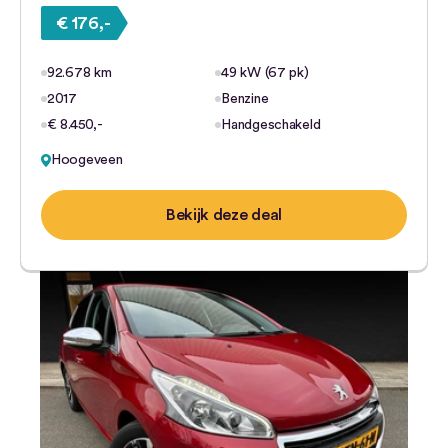
€ 176,-
92.678 km
49 kW (67 pk)
2017
Benzine
€ 8.450,-
Handgeschakeld
Hoogeveen
Bekijk deze deal