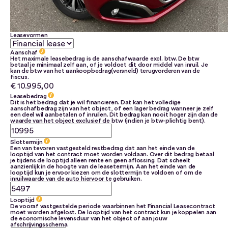
Leasevormen
Aanschaf
Het maximale leasebedrag is de aanschafwaarde excl. btw. De btw
betaal je minimaal zelf aan, of je voldoet dit door middel van inruil. Je
kan de btw van het aankoopbedrag(versneld) terugvorderen van de
fiscus.
€ 10.995,00
Leasebedrag
Dit is het bedrag dat je wil financieren. Dat kan het volledige
aanschafbedrag zijn van het object, of een lager bedrag wanneer je zelf
een deel wil aanbetalen of inruilen. Dit bedrag kan nooit hoger zijn dan de
waarde van het object exclusief de btw (indien je btw-plichtig bent).
Slottermijn
Een van tevoren vastgesteld restbedrag dat aan het einde van de
looptijd van het contract moet worden voldaan. Over dit bedrag betaal
je tijdens de looptijd alleen rente en geen aflossing. Dat scheelt
aanzienlijk in de hoogte van de leasetermijn. Aan het einde van de
looptijd kun je ervoor kiezen om de slottermijn te voldoen of om de
inruilwaarde van de auto hiervoor te gebruiken.
Looptijd
De vooraf vastgestelde periode waarbinnen het Financial Leasecontract
moet worden afgelost. De looptijd van het contract kun je koppelen aan
de economische levensduur van het object of aan jouw
afschrijvingsschema.