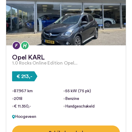
Opel KARL
1.0 Rocks Online Edition Opel...
€ 213,-
87.967 km
55 kW (75 pk)
2018
Benzine
€ 11.350,-
Handgeschakeld
Hoogeveen