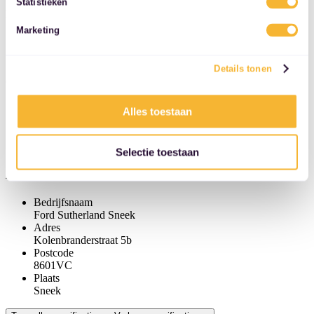
Statistieken
services.
Identificatie
Marketing
Kenteken
VDZ-70-S
Details tonen
Overige informatie
Airconditioning
Alles toestaan
werkt
Storingsmelding
Nee
Selectie toestaan
Autobedrijf
Bedrijfsnaam
Ford Sutherland Sneek
Adres
Kolenbranderstraat 5b
Postcode
8601VC
Plaats
Sneek