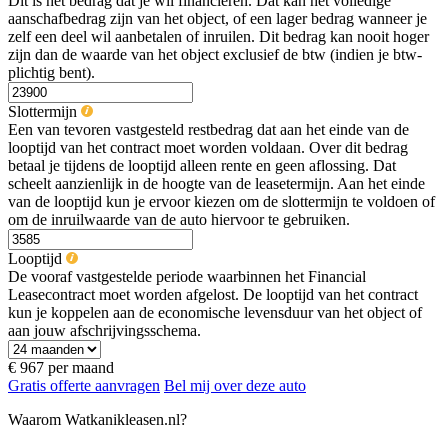
Dit is het bedrag dat je wil financieren. Dat kan het volledige
aanschafbedrag zijn van het object, of een lager bedrag wanneer je
zelf een deel wil aanbetalen of inruilen. Dit bedrag kan nooit hoger
zijn dan de waarde van het object exclusief de btw (indien je btw-
plichtig bent).
Slottermijn
Een van tevoren vastgesteld restbedrag dat aan het einde van de
looptijd van het contract moet worden voldaan. Over dit bedrag
betaal je tijdens de looptijd alleen rente en geen aflossing. Dat
scheelt aanzienlijk in de hoogte van de leasetermijn. Aan het einde
van de looptijd kun je ervoor kiezen om de slottermijn te voldoen of
om de inruilwaarde van de auto hiervoor te gebruiken.
Looptijd
De vooraf vastgestelde periode waarbinnen het Financial
Leasecontract moet worden afgelost. De looptijd van het contract
kun je koppelen aan de economische levensduur van het object of
aan jouw afschrijvingsschema.
€ 967
per maand
Gratis offerte aanvragen
Bel mij over deze auto
Waarom Watkanikleasen.nl?