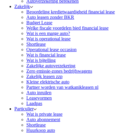
Autoverzekering berekenen
Zakelijk
Beoordeling kredietwaardigheid financial lease
Auto leasen zonder BKR
Budget Lease
Welke fiscale voordelen bied financial lease
Wat is een marge auto?
Wat is operational lease
Shortlease
Operational lease occasion
Wat is financial lease
Wat is bijtelling
Zakelijke autoverzekering
Zero emissie-zones bedrijfswagens
Zakelijk leasen zzp
Kleine elektrische auto
Partner worden van watkanikleasen nl
Auto inruilen
Leasevormen
Laadpas
Particulier
Wat is private lease
Auto abonnement
Shortlease
Huurkoop auto