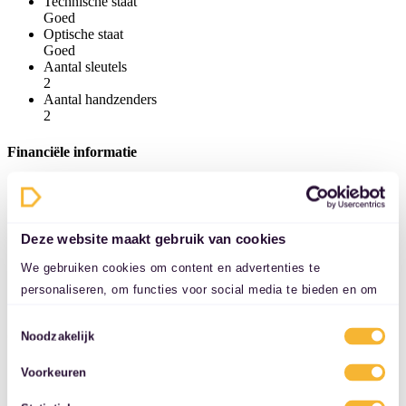
Technische staat
Goed
Optische staat
Goed
Aantal sleutels
2
Aantal handzenders
2
Financiële informatie
Vrijgesteld van BPM
Ja
Nieuwprijs
€ 68.635
Deze website maakt gebruik van cookies
Motorrijtuigenbelasting
We gebruiken cookies om content en advertenties te
€ 61 p/m
Bijtellingspercentage
personaliseren, om functies voor social media te bieden en om
22%
ons websiteverkeer te analyseren. Ook delen we informatie over
Toestemmingsselectie
uw gebruik van onze site met onze partners voor social media,
Garantie
Noodzakelijk
adverteren en analyse. Deze partners kunnen deze gegevens
Garantie
Voorkeuren
combineren met andere informatie die u aan ze heeft verstrekt
Wettelijke garantie
of die ze hebben verzameld op basis van uw gebruik van hun