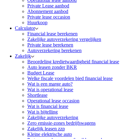
Operational lease aanbod
Private Lease aanbod
Abonnement aanbod
Private lease occasion
Huurkoop
Calculator
Financial lease berekenen
Zakelijke autoverzekering vergelijken
Private lease berekenen
Autoverzekering berekenen
Zakelijk
Beoordeling kredietwaardigheid financial lease
Auto leasen zonder BKR
Budget Lease
Welke fiscale voordelen bied financial lease
Wat is een marge auto?
Wat is operational lease
Shortlease
Operational lease occasion
Wat is financial lease
Wat is bijtelling
Zakelijke autoverzekering
Zero emissie-zones bedrijfswagens
Zakelijk leasen zzp
Kleine elektrische auto