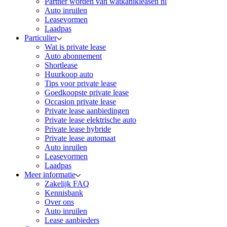
Partner worden van watkanikleasen nl
Auto inruilen
Leasevormen
Laadpas
Particulier
Wat is private lease
Auto abonnement
Shortlease
Huurkoop auto
Tips voor private lease
Goedkoopste private lease
Occasion private lease
Private lease aanbiedingen
Private lease elektrische auto
Private lease hybride
Private lease automaat
Auto inruilen
Leasevormen
Laadpas
Meer informatie
Zakelijk FAQ
Kennisbank
Over ons
Auto inruilen
Lease aanbieders