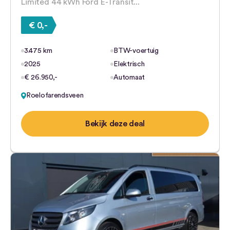
Limited 44 kWh Ford E-Transit...
€ 0,-
3.475 km
BTW-voertuig
2025
Elektrisch
€ 26.950,-
Automaat
Roelofarendsveen
Bekijk deze deal