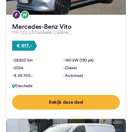
Mercedes-Benz Vito
119 CDI L3 Dubbele Cabine...
€ 817,-
28.820 km
140 kW (190 pk)
2024
Diesel
€ 49.750,-
Automaat
Enschede
Bekijk deze deal