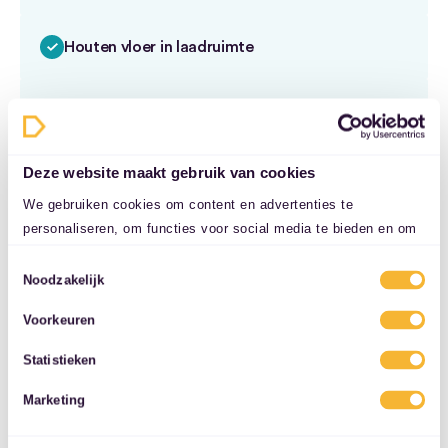
Houten vloer in laadruimte
Lendesteunen (verstelbaar)
Deze website maakt gebruik van cookies
Stuurbekrachtiging
We gebruiken cookies om content en advertenties te
personaliseren, om functies voor social media te bieden en om
Stuur verstelbaar
ons websiteverkeer te analyseren. Ook delen we informatie over
Toestemmingsselectie
uw gebruik van onze site met onze partners voor social media,
Noodzakelijk
adverteren en analyse. Deze partners kunnen deze gegevens
Tussenschot volledig
Voorkeuren
combineren met andere informatie die u aan ze heeft verstrekt
Veiligheid
of die ze hebben verzameld op basis van uw gebruik van hun
Statistieken
services.
Achteruitrijcamera
Marketing