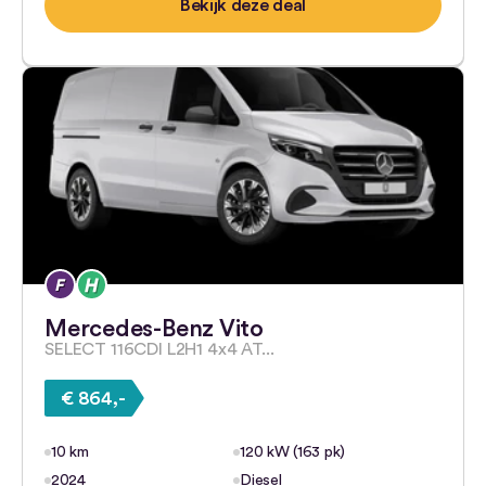
Bekijk deze deal
Mercedes-Benz Vito
SELECT 116CDI L2H1 4x4 AT...
€ 864,-
10 km
120 kW (163 pk)
2024
Diesel