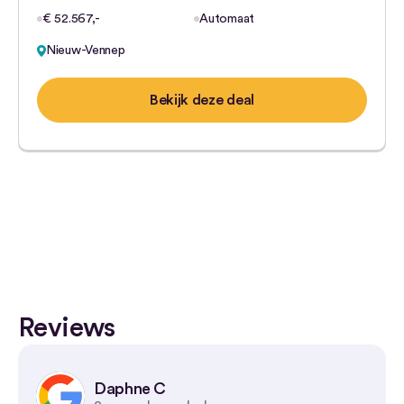
€ 52.567,-
Automaat
Nieuw-Vennep
Bekijk deze deal
Reviews
Daphne C