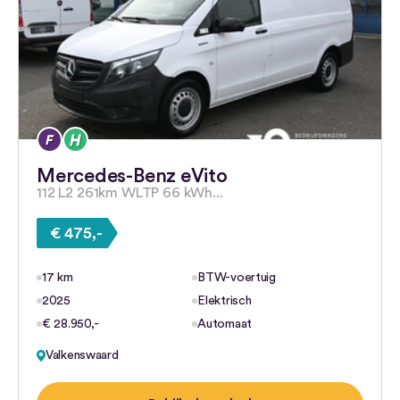
Mercedes-Benz eVito
112 L2 261km WLTP 66 kWh...
€ 475,-
17 km
BTW-voertuig
2025
Elektrisch
€ 28.950,-
Automaat
Valkenswaard