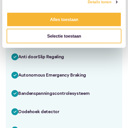
Airbag(s) side voor
Details tonen
Alles toestaan
Alarm klasse 1(startblokkering)
Selectie toestaan
Anti Blokkeer Systeem
Anti doorSlip Regeling
Autonomous Emergency Braking
Bandenspanningscontrolesysteem
Dodehoek detector