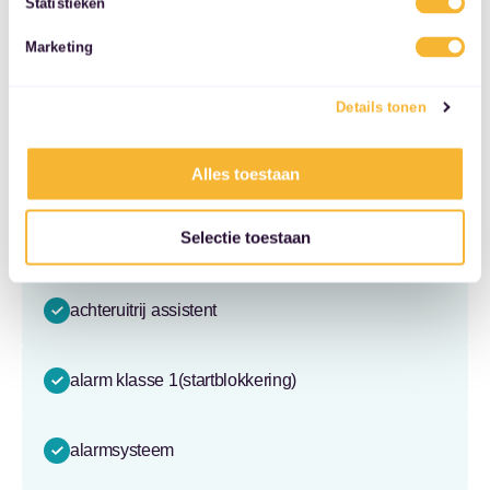
stuur verstelbaar
Statistieken
services.
Marketing
volledig digitaal instrumentenpaneel
Details tonen
voorstoelen verwarmd
Alles toestaan
Veiligheid & Techniek
Selectie toestaan
achteropkomend verkeer waarschuwing
achteruitrij assistent
alarm klasse 1(startblokkering)
alarmsysteem