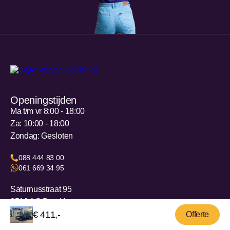
Openingstijden
Ma t/m vr 8:00 - 18:00
Za: 10:00 - 18:00
Zondag: Gesloten
088 444 83 00
061 669 34 95
Saturnusstraat 95
2516 AG Den Haag
€ 411,-
KVK: 87311445
Offerte