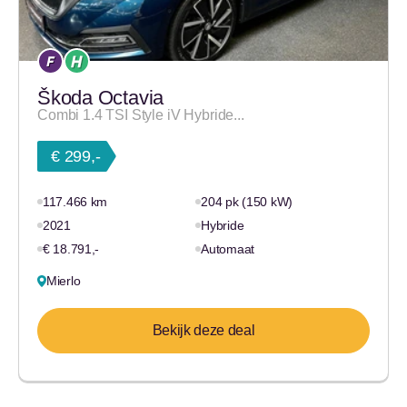
Škoda Octavia
Combi 1.4 TSI Style iV Hybride...
€ 299,-
117.466 km
204 pk (150 kW)
2021
Hybride
€ 18.791,-
Automaat
Mierlo
Bekijk deze deal