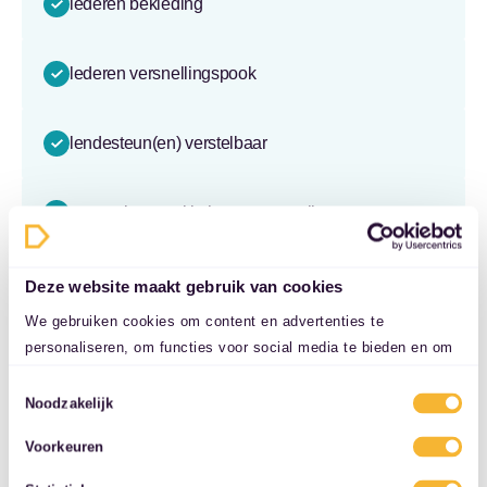
lederen bekleding
lederen versnellingspook
lendesteun(en) verstelbaar
passagiersstoel in hoogte verstelbaar
regensensor
Deze website maakt gebruik van cookies
We gebruiken cookies om content en advertenties te
personaliseren, om functies voor social media te bieden en om
stuur leder
ons websiteverkeer te analyseren. Ook delen we informatie over
Toestemmingsselectie
uw gebruik van onze site met onze partners voor social media,
Noodzakelijk
stuur multifunctioneel
adverteren en analyse. Deze partners kunnen deze gegevens
Voorkeuren
combineren met andere informatie die u aan ze heeft verstrekt
of die ze hebben verzameld op basis van uw gebruik van hun