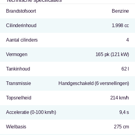
Technische specificaties
Brandstofsoort
Benzine
Cilinderinhoud
1.998 cc
Aantal cilinders
4
Vermogen
165 pk (121 kW)
Tankinhoud
62 l
Transmissie
Handgeschakeld (6 versnellingen)
Topsnelheid
214 km/h
Acceleratie (0-100 km/h)
9,4 s
Wielbasis
275 cm