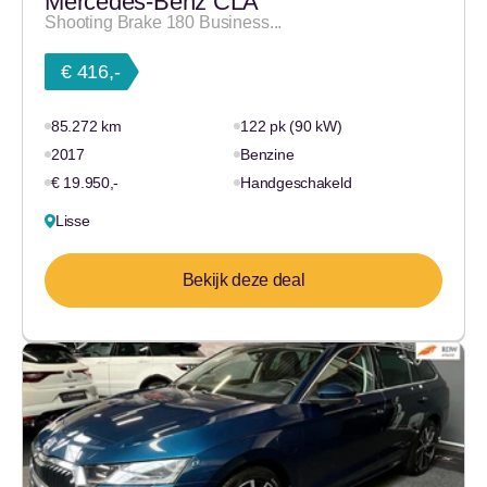
Mercedes-Benz CLA
Shooting Brake 180 Business...
€ 416,-
85.272 km
122 pk (90 kW)
2017
Benzine
€ 19.950,-
Handgeschakeld
Lisse
Bekijk deze deal