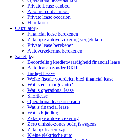
Operational lease aanbod
Private Lease aanbod
Abonnement aanbod
Private lease occasion
Huurkoop
Calculator
Financial lease berekenen
Zakelijke autoverzekering vergelijken
Private lease berekenen
Autoverzekering berekenen
Zakelijk
Beoordeling kredietwaardigheid financial lease
Auto leasen zonder BKR
Budget Lease
Welke fiscale voordelen bied financial lease
Wat is een marge auto?
Wat is operational lease
Shortlease
Operational lease occasion
Wat is financial lease
Wat is bijtelling
Zakelijke autoverzekering
Zero emissie-zones bedrijfswagens
Zakelijk leasen zzp
Kleine elektrische auto