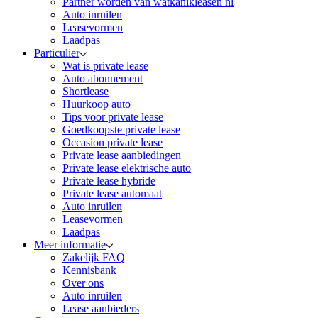
Partner worden van watkanikleasen nl
Auto inruilen
Leasevormen
Laadpas
Particulier
Wat is private lease
Auto abonnement
Shortlease
Huurkoop auto
Tips voor private lease
Goedkoopste private lease
Occasion private lease
Private lease aanbiedingen
Private lease elektrische auto
Private lease hybride
Private lease automaat
Auto inruilen
Leasevormen
Laadpas
Meer informatie
Zakelijk FAQ
Kennisbank
Over ons
Auto inruilen
Lease aanbieders