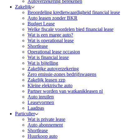
Autoverzekering berekenen
Zakelijk
Beoordeling kredietwaardigheid financial lease
Auto leasen zonder BKR
Budget Lease
Welke fiscale voordelen bied financial lease
Wat is een marge auto?
Wat is operational lease
Shortlease
Operational lease occasion
Wat is financial lease
Wat is bijtelling
Zakelijke autoverzekering
Zero emissie-zones bedrijfswagens
Zakelijk leasen zzp
Kleine elektrische auto
Partner worden van watkanikleasen nl
Auto inruilen
Leasevormen
Laadpas
Particulier
Wat is private lease
Auto abonnement
Shortlease
Huurkoop auto