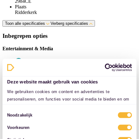
2984CE
Plaats
Ridderkerk
Toon alle specificaties
Verberg specificaties
Inbegrepen opties
Entertainment & Media
Apple Carplay/Android Auto
Deze website maakt gebruik van cookies
We gebruiken cookies om content en advertenties te
Bluetooth
personaliseren, om functies voor social media te bieden en om
ons websiteverkeer te analyseren. Ook delen we informatie over
Toestemmingsselectie
uw gebruik van onze site met onze partners voor social media,
Noodzakelijk
adverteren en analyse. Deze partners kunnen deze gegevens
DAB
Voorkeuren
combineren met andere informatie die u aan ze heeft verstrekt
of die ze hebben verzameld op basis van uw gebruik van hun