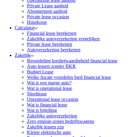
Operational lease aanbod
Private Lease aanbod
Abonnement aanbod
Private lease occasion
Huurkoop
Calculator
Financial lease berekenen
Zakelijke autoverzekering vergelijken
Private lease berekenen
Autoverzekering berekenen
Zakelijk
Beoordeling kredietwaardigheid financial lease
Auto leasen zonder BKR
Budget Lease
Welke fiscale voordelen bied financial lease
Wat is een marge auto?
Wat is operational lease
Shortlease
Operational lease occasion
Wat is financial lease
Wat is bijtelling
Zakelijke autoverzekering
Zero emissie-zones bedrijfswagens
Zakelijk leasen zzp
Kleine elektrische auto