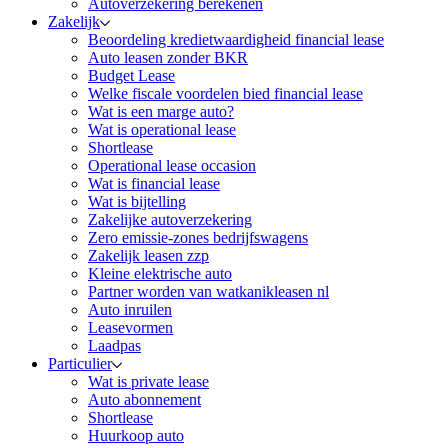
Autoverzekering berekenen
Zakelijk
Beoordeling kredietwaardigheid financial lease
Auto leasen zonder BKR
Budget Lease
Welke fiscale voordelen bied financial lease
Wat is een marge auto?
Wat is operational lease
Shortlease
Operational lease occasion
Wat is financial lease
Wat is bijtelling
Zakelijke autoverzekering
Zero emissie-zones bedrijfswagens
Zakelijk leasen zzp
Kleine elektrische auto
Partner worden van watkanikleasen nl
Auto inruilen
Leasevormen
Laadpas
Particulier
Wat is private lease
Auto abonnement
Shortlease
Huurkoop auto