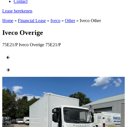
Contact
Lease berekenen
Home
»
Financial Lease
»
Iveco
»
Other
»
Iveco Other
Iveco Overige
75E21/P Iveco Overige 75E21/P