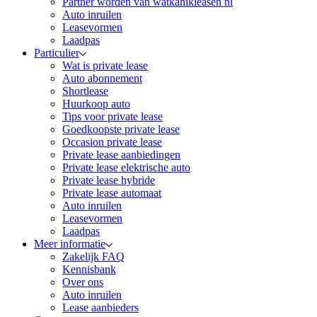
Partner worden van watkanikleasen nl
Auto inruilen
Leasevormen
Laadpas
Particulier
Wat is private lease
Auto abonnement
Shortlease
Huurkoop auto
Tips voor private lease
Goedkoopste private lease
Occasion private lease
Private lease aanbiedingen
Private lease elektrische auto
Private lease hybride
Private lease automaat
Auto inruilen
Leasevormen
Laadpas
Meer informatie
Zakelijk FAQ
Kennisbank
Over ons
Auto inruilen
Lease aanbieders