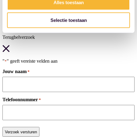
Alles toestaan
Diesel
€ 9.950,-
Handgeschakeld
Selectie toestaan
Leerdam
Bekijk deze deal
Terugbelverzoek
"
" geeft vereiste velden aan
*
Jouw naam
*
Telefoonnummer
*