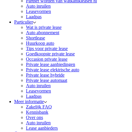
Partner worden van watkanikleasen nl
Auto inruilen
Leasevormen
Laadpas
Particulier
Wat is private lease
Auto abonnement
Shortlease
Huurkoop auto
Tips voor private lease
Goedkoopste private lease
Occasion private lease
Private lease aanbiedingen
Private lease elektrische auto
Private lease hybride
Private lease automaat
Auto inruilen
Leasevormen
Laadpas
Meer informatie
Zakelijk FAQ
Kennisbank
Over ons
Auto inruilen
Lease aanbieders