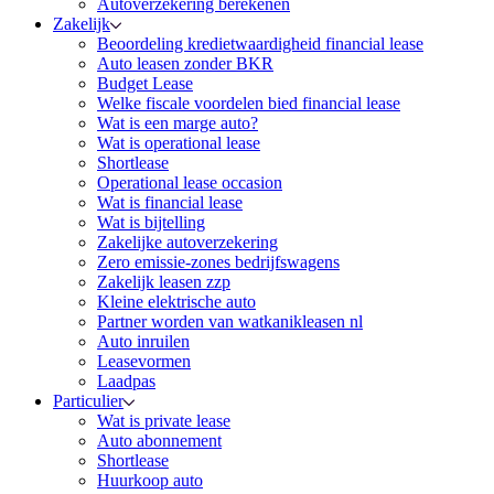
Autoverzekering berekenen
Zakelijk
Beoordeling kredietwaardigheid financial lease
Auto leasen zonder BKR
Budget Lease
Welke fiscale voordelen bied financial lease
Wat is een marge auto?
Wat is operational lease
Shortlease
Operational lease occasion
Wat is financial lease
Wat is bijtelling
Zakelijke autoverzekering
Zero emissie-zones bedrijfswagens
Zakelijk leasen zzp
Kleine elektrische auto
Partner worden van watkanikleasen nl
Auto inruilen
Leasevormen
Laadpas
Particulier
Wat is private lease
Auto abonnement
Shortlease
Huurkoop auto