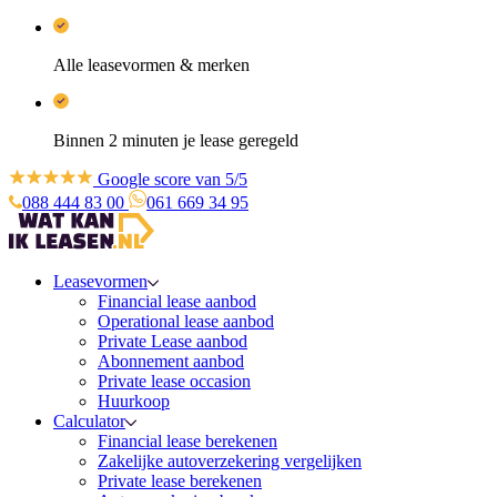
Alle leasevormen & merken
Binnen 2 minuten je lease geregeld
Google score van 5/5
088 444 83 00
061 669 34 95
Leasevormen
Financial lease aanbod
Operational lease aanbod
Private Lease aanbod
Abonnement aanbod
Private lease occasion
Huurkoop
Calculator
Financial lease berekenen
Zakelijke autoverzekering vergelijken
Private lease berekenen