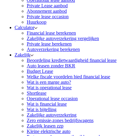
Operational lease aanbod
Private Lease aanbod
Abonnement aanbod
Private lease occasion
Huurkoop
Calculator
Financial lease berekenen
Zakelijke autoverzekering vergelijken
Private lease berekenen
Autoverzekering berekenen
Zakelijk
Beoordeling kredietwaardigheid financial lease
Auto leasen zonder BKR
Budget Lease
Welke fiscale voordelen bied financial lease
Wat is een marge auto?
Wat is operational lease
Shortlease
Operational lease occasion
Wat is financial lease
Wat is bijtelling
Zakelijke autoverzekering
Zero emissie-zones bedrijfswagens
Zakelijk leasen zzp
Kleine elektrische auto