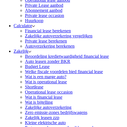
Operational lease aanbod
Private Lease aanbod
Abonnement aanbod
Private lease occasion
Huurkoop
Calculator
Financial lease berekenen
Zakelijke autoverzekering vergelijken
Private lease berekenen
Autoverzekering berekenen
Zakelijk
Beoordeling kredietwaardigheid financial lease
Auto leasen zonder BKR
Budget Lease
Welke fiscale voordelen bied financial lease
Wat is een marge auto?
Wat is operational lease
Shortlease
Operational lease occasion
Wat is financial lease
Wat is bijtelling
Zakelijke autoverzekering
Zero emissie-zones bedrijfswagens
Zakelijk leasen zzp
Kleine elektrische auto