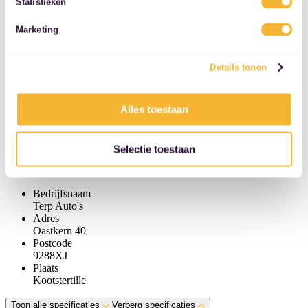
Statistieken
€ 77 p/m
services.
Marketing
Identificatie
Kenteken
Details tonen
V-86-NSN
Overige informatie
Alles toestaan
originalType
Raptor
Selectie toestaan
Autobedrijf
Bedrijfsnaam
Terp Auto's
Adres
Oastkern 40
Postcode
9288XJ
Plaats
Kootstertille
Toon alle specificaties
Verberg specificaties