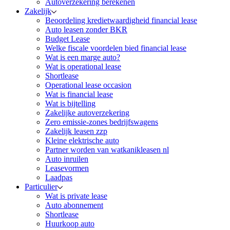
Autoverzekering berekenen
Zakelijk
Beoordeling kredietwaardigheid financial lease
Auto leasen zonder BKR
Budget Lease
Welke fiscale voordelen bied financial lease
Wat is een marge auto?
Wat is operational lease
Shortlease
Operational lease occasion
Wat is financial lease
Wat is bijtelling
Zakelijke autoverzekering
Zero emissie-zones bedrijfswagens
Zakelijk leasen zzp
Kleine elektrische auto
Partner worden van watkanikleasen nl
Auto inruilen
Leasevormen
Laadpas
Particulier
Wat is private lease
Auto abonnement
Shortlease
Huurkoop auto