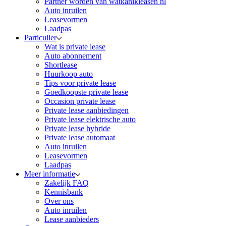
Partner worden van watkanikleasen nl
Auto inruilen
Leasevormen
Laadpas
Particulier
Wat is private lease
Auto abonnement
Shortlease
Huurkoop auto
Tips voor private lease
Goedkoopste private lease
Occasion private lease
Private lease aanbiedingen
Private lease elektrische auto
Private lease hybride
Private lease automaat
Auto inruilen
Leasevormen
Laadpas
Meer informatie
Zakelijk FAQ
Kennisbank
Over ons
Auto inruilen
Lease aanbieders