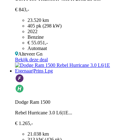
€ 843,-
23.520 km
405 pk (298 kW)
2022
Benzine
€ 55.051,-
Automaat
Alteveer Gn
Bekijk deze deal
Dodge Ram 1500
Rebel Hurricane 3.0 L6|1E...
€ 1.265,-
21.038 km
313 kW (426 pk)