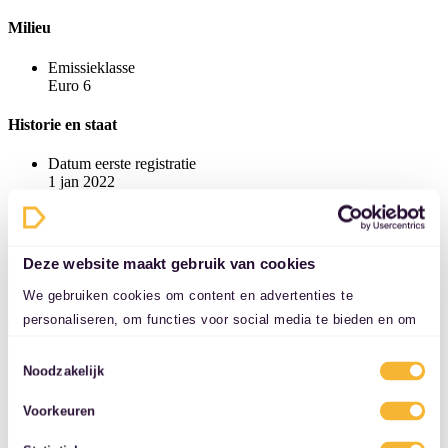
Milieu
Emissieklasse
Euro 6
Historie en staat
Datum eerste registratie
1 jan 2022
Kilometerstand
425 km
Aantal sleutels
2
Deze website maakt gebruik van cookies
Aantal handzenders
2
We gebruiken cookies om content en advertenties te
personaliseren, om functies voor social media te bieden en om
Financiële informatie
ons websiteverkeer te analyseren. Ook delen we informatie over
Toestemmingsselectie
uw gebruik van onze site met onze partners voor social media,
Vrijgesteld van BPM
Noodzakelijk
Ja
adverteren en analyse. Deze partners kunnen deze gegevens
Nieuwprijs
Voorkeuren
combineren met andere informatie die u aan ze heeft verstrekt
€ 98.388
of die ze hebben verzameld op basis van uw gebruik van hun
Motorrijtuigenbelasting