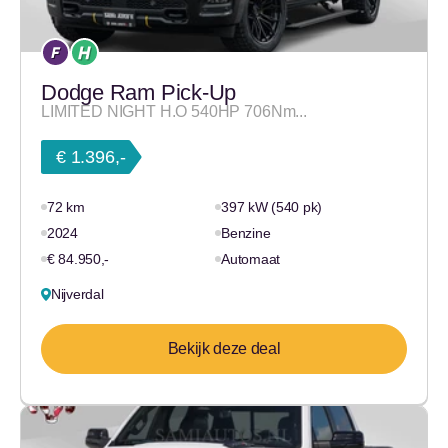
Dodge Ram Pick-Up
LIMITED NIGHT H.O 540HP 706Nm...
€ 1.396,-
72 km
397 kW (540 pk)
2024
Benzine
€ 84.950,-
Automaat
Nijverdal
Bekijk deze deal