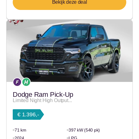
Bekijk deze deal
Dodge Ram Pick-Up
Limited Night High Output...
€ 1.396,-
71 km
397 kW (540 pk)
2024
LPG