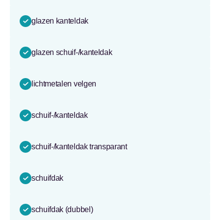
glazen kanteldak
glazen schuif-/kanteldak
lichtmetalen velgen
schuif-/kanteldak
schuif-/kanteldak transparant
schuifdak
schuifdak (dubbel)