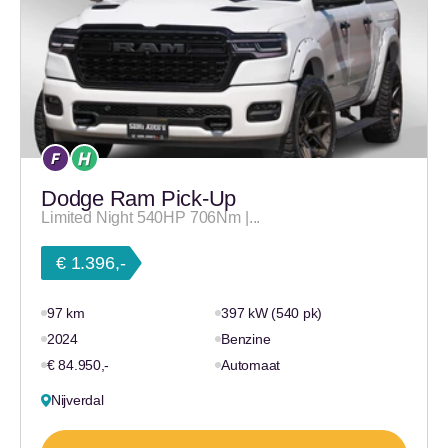
Dodge Ram Pick-Up
Limited Night 540HP 706Nm |...
€ 1.396,-
97 km
397 kW (540 pk)
2024
Benzine
€ 84.950,-
Automaat
Nijverdal