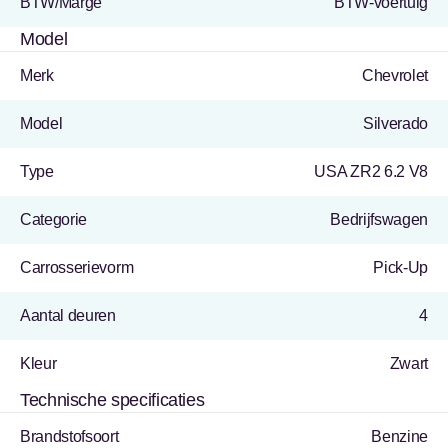
BTW/Marge
BTW-voertuig
Model
Merk
Chevrolet
Model
Silverado
Type
USA ZR2 6.2 V8
Categorie
Bedrijfswagen
Carrosserievorm
Pick-Up
Aantal deuren
4
Kleur
Zwart
Technische specificaties
Brandstofsoort
Benzine