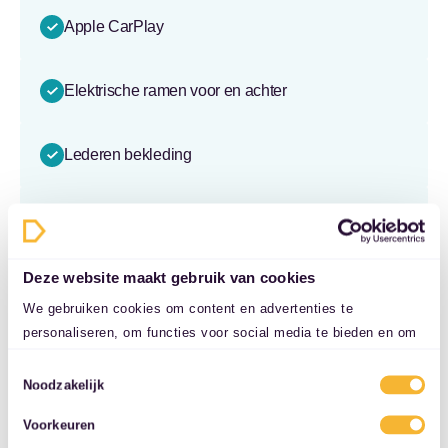
Apple CarPlay
Elektrische ramen voor en achter
Lederen bekleding
Lederen stuurwiel
Deze website maakt gebruik van cookies
Middenarmsteun voor
We gebruiken cookies om content en advertenties te
personaliseren, om functies voor social media te bieden en om
Stuurbekrachtiging
ons websiteverkeer te analyseren. Ook delen we informatie over
Toestemmingsselectie
uw gebruik van onze site met onze partners voor social media,
Noodzakelijk
adverteren en analyse. Deze partners kunnen deze gegevens
Voorstoelen verwarmd
Voorkeuren
combineren met andere informatie die u aan ze heeft verstrekt