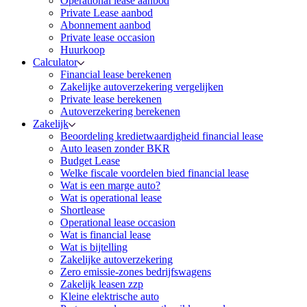
Operational lease aanbod
Private Lease aanbod
Abonnement aanbod
Private lease occasion
Huurkoop
Calculator
Financial lease berekenen
Zakelijke autoverzekering vergelijken
Private lease berekenen
Autoverzekering berekenen
Zakelijk
Beoordeling kredietwaardigheid financial lease
Auto leasen zonder BKR
Budget Lease
Welke fiscale voordelen bied financial lease
Wat is een marge auto?
Wat is operational lease
Shortlease
Operational lease occasion
Wat is financial lease
Wat is bijtelling
Zakelijke autoverzekering
Zero emissie-zones bedrijfswagens
Zakelijk leasen zzp
Kleine elektrische auto