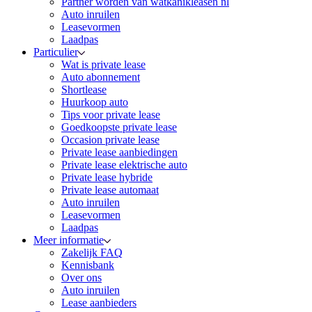
Partner worden van watkanikleasen nl
Auto inruilen
Leasevormen
Laadpas
Particulier
Wat is private lease
Auto abonnement
Shortlease
Huurkoop auto
Tips voor private lease
Goedkoopste private lease
Occasion private lease
Private lease aanbiedingen
Private lease elektrische auto
Private lease hybride
Private lease automaat
Auto inruilen
Leasevormen
Laadpas
Meer informatie
Zakelijk FAQ
Kennisbank
Over ons
Auto inruilen
Lease aanbieders