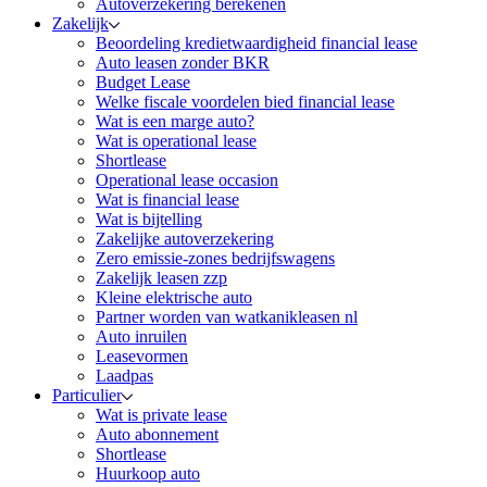
Autoverzekering berekenen
Zakelijk
Beoordeling kredietwaardigheid financial lease
Auto leasen zonder BKR
Budget Lease
Welke fiscale voordelen bied financial lease
Wat is een marge auto?
Wat is operational lease
Shortlease
Operational lease occasion
Wat is financial lease
Wat is bijtelling
Zakelijke autoverzekering
Zero emissie-zones bedrijfswagens
Zakelijk leasen zzp
Kleine elektrische auto
Partner worden van watkanikleasen nl
Auto inruilen
Leasevormen
Laadpas
Particulier
Wat is private lease
Auto abonnement
Shortlease
Huurkoop auto