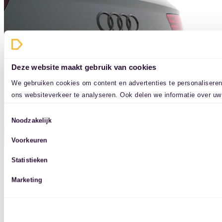
Deze website maakt gebruik van cookies
We gebruiken cookies om content en advertenties te personaliseren
ons websiteverkeer te analyseren. Ook delen we informatie over uw
social media, adverteren en analyse. Deze partners kunnen deze g
Toestemmingsselectie
aan ze heeft verstrekt of die ze hebben verzameld op basis van uw
Noodzakelijk
Voorkeuren
Statistieken
Marketing