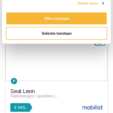
60 maanden
5000 km/jaar
Details tonen
Naar auto
Alles toestaan
Selectie toestaan
Seat Leon
Stationwagon | gasoline |...
€ 845,-