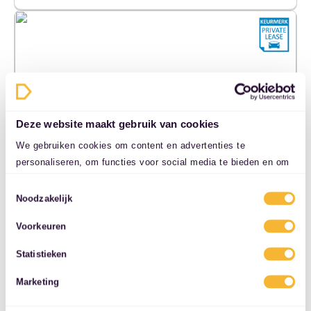
Deze website maakt gebruik van cookies
We gebruiken cookies om content en advertenties te
personaliseren, om functies voor social media te bieden en om
Seat Leon
ons websiteverkeer te analyseren. Ook delen we informatie over
Stationwagon | hybrid |...
Toestemmingsselectie
uw gebruik van onze site met onze partners voor social media,
Noodzakelijk
adverteren en analyse. Deze partners kunnen deze gegevens
€ 563,-
Voorkeuren
combineren met andere informatie die u aan ze heeft verstrekt
of die ze hebben verzameld op basis van uw gebruik van hun
Statistieken
Proefrit mogelijk
services.
€ 125 eigen risico
Marketing
Vervangend vervoer