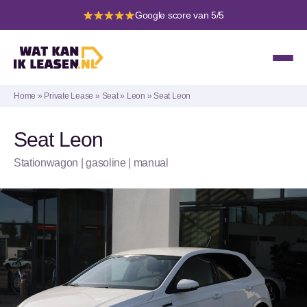
Google score van 5/5
Home
»
Private Lease
»
Seat
»
Leon
»
Seat Leon
Seat Leon
Stationwagon | gasoline | manual